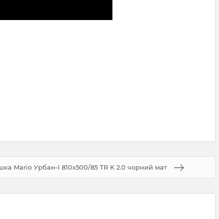
а Mario Урбан-I 810x500/85 TR K 2.0 чорний мат