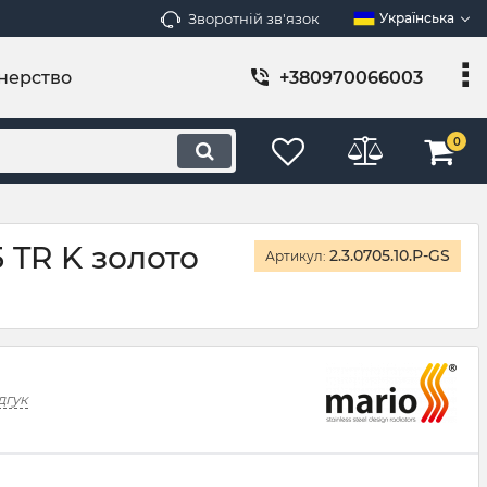
Зворотній зв'язок
Українська
нерство
+380970066003
0
 TR K золото
2.3.0705.10.Р-GS
Артикул:
дгук