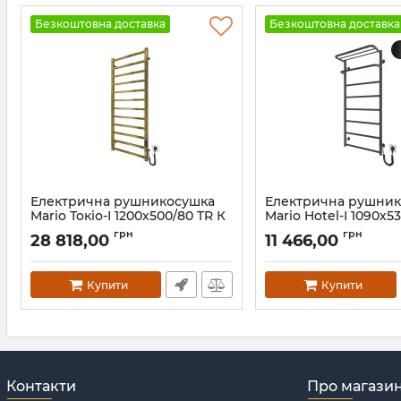
Безкоштовна доставка
Безкоштовна доставка
Електрична рушникосушка
Електрична рушни
Mario Токіо-I 1200х500/80 TR К
Mario Hotel-І 1090х5
золото
К графіт
грн
грн
28 818,00
11 466,00
Артикул:
2.2.1704.03.P-G
Артикул:
2.3.6204.11.P-GR
Купити
Купити
Контакти
Про магази