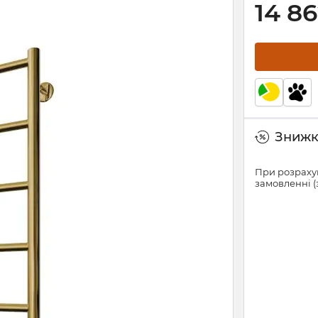
14 8
Знижки
При розрахун
замовленні (