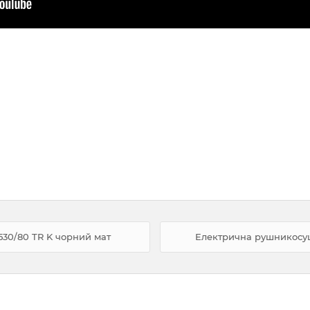
530/80 TR K чорний мат
Електрична рушникосушк