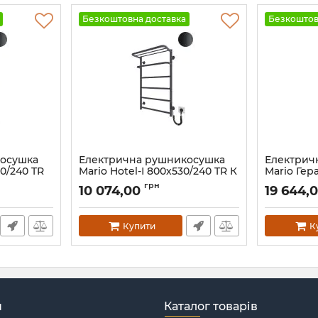
Безкоштовна доставка
Безкоштов
косушка
Електрична рушникосушка
Електрич
30/240 TR
Mario Hotel-І 800х530/240 TR К
Mario Гер
графіт
білий мат
грн
10 074,00
19 644,
Артикул:
2.3.6203.11.P-GR
Артикул:
2.2
Купити
К
н
Каталог товарів