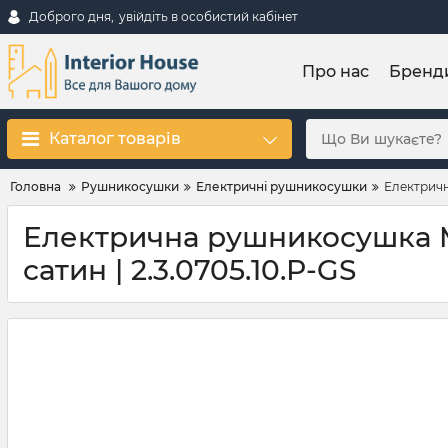
Доброго дня,
увійдіть в особистий кабінет
Про нас
Бренд
Каталог товарів
Головна
Рушникосушки
Електричні рушникосушки
Електричн
Електрична рушникосушка Ma
сатин | 2.3.0705.10.Р-GS