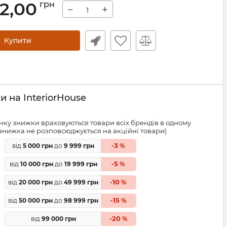
62,00
грн
−
+
Купити
 на InteriorHouse
ку знижки враховуються товари всіх брендів в одному
знижка не розповсюджується на акційні товари)
3
від
5 000 грн
до
9 999 грн
-
%
5
від
10 000 грн
до
19 999 грн
-
%
10
від
20 000 грн
до
49 999 грн
-
%
15
від
50 000 грн
до
98 999 грн
-
%
20
від
99 000 грн
-
%