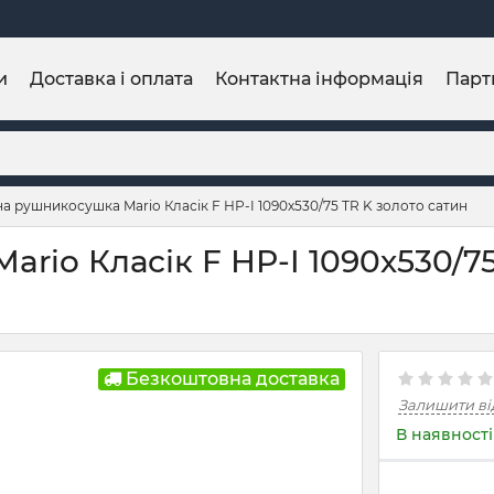
и
Доставка і оплата
Контактна інформація
Парт
а рушникосушка Mario Класік F НР-I 1090х530/75 TR K золото сатин
rio Класік F НР-I 1090х530/75
Безкоштовна доставка
Залишити ві
В наявності