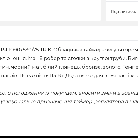
Поділитися:
Р-I 1090х530/75 TR K. Обладнана таймер-регулятором
ключення. Має 8 ребер та стояки з круглої труби. Виг
тин, чорний мат, білий глянець, бронза, золото. Темп
ий нагрів. Потужність 115 Вт. Додатково для зручност
го погодження із покупцем, вносити зміни в зовнішн
 функціональне призначення таймер-регулятора в ціл