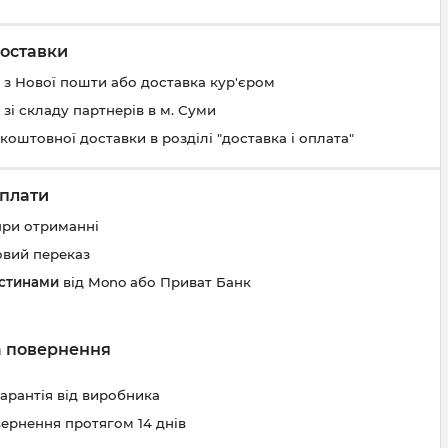
оставки
 з Нової пошти або доставка кур'єром
 зі складу партнерів в м. Суми
коштовної доставки в розділі "доставка і оплата"
плати
при отриманні
овий переказ
астинами
від Mono або Приват Банк
та повернення
гарантія від виробника
вернення протягом 14 днів