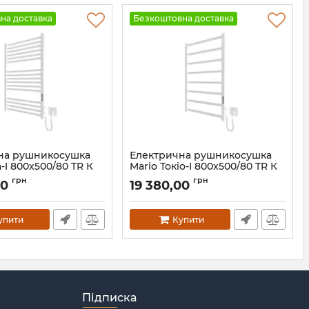
на доставка
Безкоштовна доставка
на рушникосушка
Електрична рушникосушка
а-I 800х500/80 TR К
Mario Токіо-I 800х500/80 TR К
білий мат
грн
грн
00
19 380,00
.1802.03.P-WM
Артикул:
2.2.1702.03.P-WM
упити
Купити
Підписка