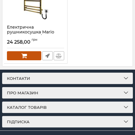
Електрична
рушникосушка Mario
Кіото-I 770х530/80 TR К
грн
2.0 золото
24 258,00
Артикул:
2.2.2200.03.P-G
КОНТАКТИ
ПРО МАГАЗИН
КАТАЛОГ ТОВАРІВ
ПІДПИСКА