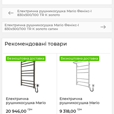
Електрична рушникосушка Mario Фенікс-I
830х500/100 TR К золото
Електрична рушникосушка Mario Фенікс-I
830х500/100 TR К золото сатин
Рекомендовані товари
Безкоштовна доставка
Безкоштовна доставка
Електрична
Електрична
рушникосушка Mario
рушникосушка Mario
Преміум Класік-I
Home-І 770х530/240 TR К
грн
грн
800х500/80 TR К бронза
20 946,00
9 318,00
Артикул:
2.3.8600.10.P