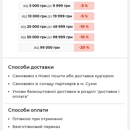
3
від
5 000 грн
до
9 999 грн
-
%
5
від
10 000 грн
до
19 999 грн
-
%
10
від
20 000 грн
до
49 999 грн
-
%
15
від
50 000 грн
до
98 999 грн
-
%
20
від
99 000 грн
-
%
Способи доставки
Самовивіз з Нової пошти або доставка кур'єром
Самовивіз зі складу партнерів в м. Суми
Умови безкоштовної доставки в розділі "доставка і
оплата"
Способи оплати
Готівкою при отриманні
Безготівковий переказ