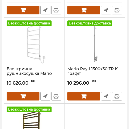
Артикул:
2.2.1608.03.P-br
Безкоштовна доставка
Безкоштовна доставка
Електрична
Mario Ray-I 1500х30 TR K
рушникосушка Mario
графіт
Трапеція НР-І
Артикул:
2.21.1103.15.Р-GR
грн
грн
1090х530/110 TR К білий
10 626,00
10 296,00
мат
Артикул:
2.3.2817.10.P-WM
Безкоштовна доставка