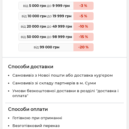
3
від
5 000 грн
до
9 999 грн
-
%
5
від
10 000 грн
до
19 999 грн
-
%
10
від
20 000 грн
до
49 999 грн
-
%
15
від
50 000 грн
до
98 999 грн
-
%
20
від
99 000 грн
-
%
Способи доставки
Самовивіз з Нової пошти або доставка кур'єром
Самовивіз зі складу партнерів в м. Суми
Умови безкоштовної доставки в розділі "доставка і
оплата"
Способи оплати
Готівкою при отриманні
Безготівковий переказ