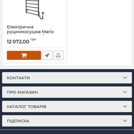
Електрична
рушникосушка Mario
Урбан-I 1110x500/85 TR K
грн
2.0 графіт
12 072,00
Артикул:
2.3.8301.10.Р-GR
КОНТАКТИ
ПРО МАГАЗИН
КАТАЛОГ ТОВАРІВ
ПІДПИСКА