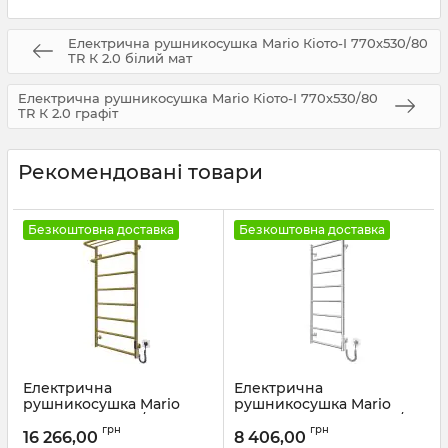
Електрична рушникосушка Mario Кіото-I 770х530/80
TR К 2.0 білий мат
Електрична рушникосушка Mario Кіото-I 770х530/80
TR К 2.0 графіт
Рекомендовані товари
Безкоштовна доставка
Безкоштовна доставка
Електрична
Електрична
рушникосушка Mario
рушникосушка Mario
Hotel-І 1090х530/240 TR К
Класік F НР-I 1090х430/75
грн
грн
золото сатин
TR K
16 266,00
8 406,00