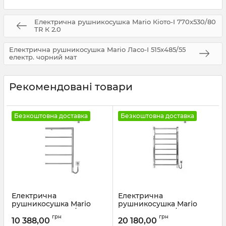
Електрична рушникосушка Mario Кіото-I 770х530/80
TR К 2.0
Електрична рушникосушка Mario Ласо-І 515х485/55
електр. чорний мат
Рекомендовані товари
Безкоштовна доставка
Безкоштовна доставка
Електрична
Електрична
рушникосушка Mario
рушникосушка Mario
Romeo-І 770х530/80 ТR
Токіо-I 800х500/80 TR К
грн
грн
правий сатин
сатин
10 388,00
20 180,00