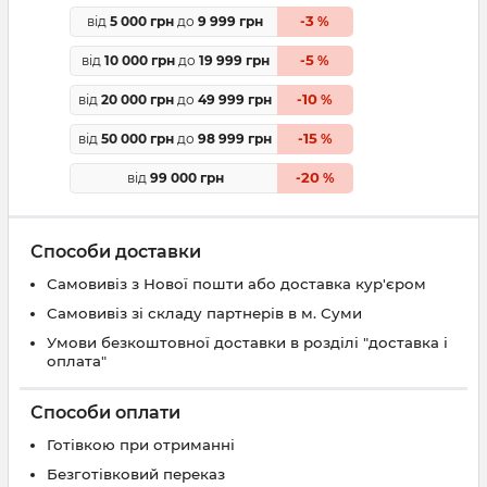
3
від
5 000 грн
до
9 999 грн
-
%
5
від
10 000 грн
до
19 999 грн
-
%
10
від
20 000 грн
до
49 999 грн
-
%
15
від
50 000 грн
до
98 999 грн
-
%
20
від
99 000 грн
-
%
Способи доставки
Самовивіз з Нової пошти або доставка кур'єром
Самовивіз зі складу партнерів в м. Суми
Умови безкоштовної доставки в розділі "доставка і
оплата"
Способи оплати
Готівкою при отриманні
Безготівковий переказ