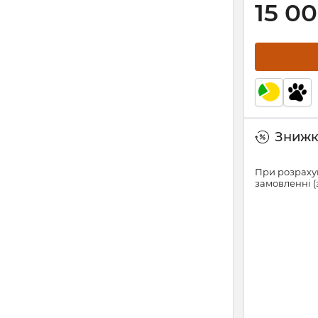
15 0
Знижки
При розрахун
замовленні (