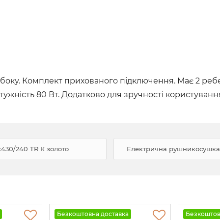
боку. Комплект прихованого підключення. Має 2 ребер
тужність 80 Вт. Додатково для зручності користування
430/240 TR К золото
Електрична рушникосушка M
Безкоштовна доставка
Безкоштов