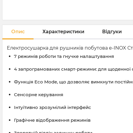
Опис
Характеристики
Відгуки
Електросушарка для рушників побутова e-INOX Сте
7 режимів роботи та гнучке налаштування
4 запрограмованих смарт-режими: для щоденної су
Функція Eco Mode, що дозволяє вимкнути постійн
Сенсорне керування
Інтуїтивно зрозумілий інтерфейс
Графічне відображення режимів
Зворотній відлік залишку роботи