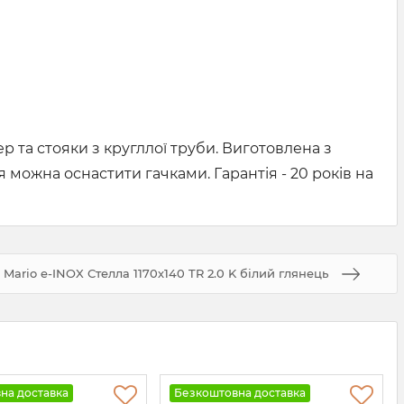
 та стояки з кругллої труби. Виготовлена з
 можна оснастити гачками. Гарантія - 20 років на
ario e-INOX Стелла 1170х140 TR 2.0 K білий глянець
на доставка
Безкоштовна доставка