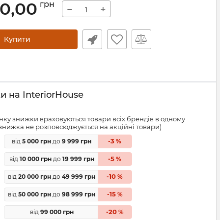
00,00
грн
−
+
Купити
 на InteriorHouse
ку знижки враховуються товари всіх брендів в одному
знижка не розповсюджується на акційні товари)
3
від
5 000 грн
до
9 999 грн
-
%
5
від
10 000 грн
до
19 999 грн
-
%
10
від
20 000 грн
до
49 999 грн
-
%
15
від
50 000 грн
до
98 999 грн
-
%
20
від
99 000 грн
-
%