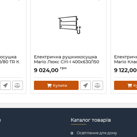
косушка
Електрична рушникосушка
Електрич
0/80 TR К
Mario Люкс Сіті-І 400х630/150
Mario Клас
TR К графіт
TR K сати
грн
9 024,00
9 122,0
Артикул:
2.3.6300.11.P-GR
Артикул:
2.3
Купити
К
н
Каталог товарів
Освітлення для дому