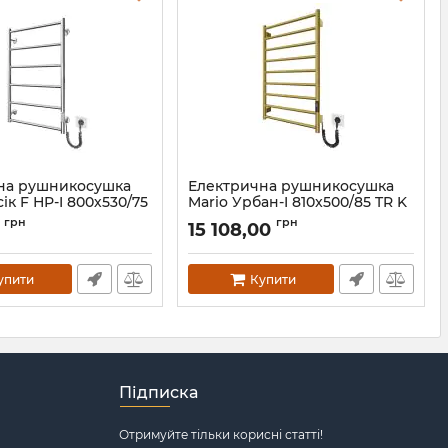
на рушникосушка
Електрична рушникосушка
ік F НР-I 800х530/75
Mario Урбан-I 810x500/85 TR K
н
2.0 золото
грн
грн
0
15 108,00
.0703.10.Р-ST
Артикул:
2.3.8300.10.Р-G
упити
Купити
Підписка
Отримуйте тільки корисні статті!