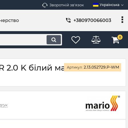
Зворотній зв'язок
Українська
нерство
+380970066003
0
 2.0 K білий мат
2.13.052729.P-WM
Артикул:
дгук