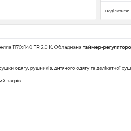
Поділитися:
лла 1170х140 TR 2.0 K. Обладнана
таймер-регуляторо
шки одягу, рушників, дитячого одягу та делікатної су
ий нагрів