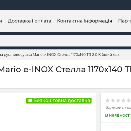
и
Доставка і оплата
Контактна інформація
Парт
а рушникосушка Mario e-INOX Стелла 1170х140 TR 2.0 K білий мат
io e-INOX Стелла 1170х140 TR
Безкоштовна доставка
Залишити ві
В наявності