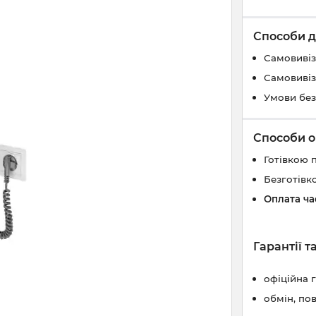
Способи д
Самовивіз
Самовивіз
Умови без
Способи о
Готівкою 
Безготівк
Оплата ч
Гарантії 
офіційна 
обмін, по