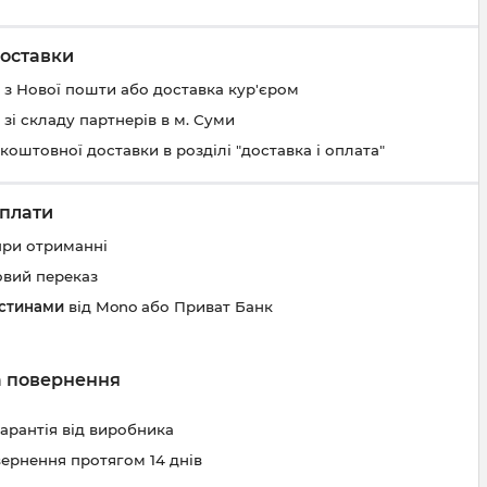
оставки
 з Нової пошти або доставка кур'єром
 зі складу партнерів в м. Суми
коштовної доставки в розділі "доставка і оплата"
плати
при отриманні
овий переказ
астинами
від Mono або Приват Банк
та повернення
гарантія від виробника
вернення протягом 14 днів