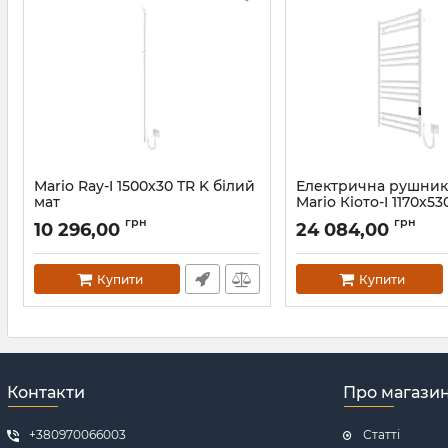
Mario Ray-I 1500х30 TR K білий
Електрична рушни
мат
Mario Кіото-I 1170х53
2.0 білий мат
Артикул:
2.21.1103.15.Р-WM
грн
грн
10 296,00
24 084,00
Артикул:
2.2.2201.03.P-WM
Купити
Купити
Контакти
Про магази
+380970066003
Статті