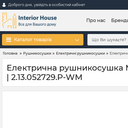
Доброго дня,
увійдіть в особистий кабінет
Про нас
Бренд
Каталог товарів
Головна
Рушникосушки
Електричні рушникосушки
Електричн
Електрична рушникосушка Mar
| 2.13.052729.P-WM