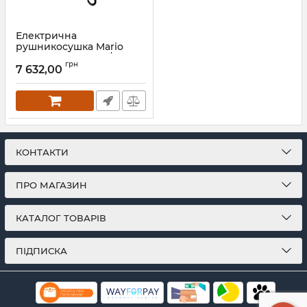
Електрична
рушникосушка Mario
Тристар-I 600х445/55 TR
грн
чорний мат
7 632,00
Артикул:
2.3.0505.11.P-BM
КОНТАКТИ
ПРО МАГАЗИН
КАТАЛОГ ТОВАРІВ
ПІДПИСКА