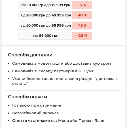
5
від
10 000 грн
до
19 999 грн
-
%
10
від
20 000 грн
до
49 999 грн
-
%
15
від
50 000 грн
до
98 999 грн
-
%
20
від
99 000 грн
-
%
Способи доставки
Самовивіз з Нової пошти або доставка кур'єром
Самовивіз зі складу партнерів в м. Суми
Умови безкоштовної доставки в розділі "доставка і
оплата"
Способи оплати
Готівкою при отриманні
Безготівковий переказ
Оплата частинами
від Mono або Приват Банк