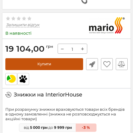
Залишити відгук
В наявності
19 104,00
грн
−
+
Купити
Знижки на InteriorHouse
При розрахунку знижки враховуються товари всіх брендів
в одному замовленні (знижка не розповсюджується на
акційні товари)
3
від
5 000 грн
до
9 999 грн
-
%