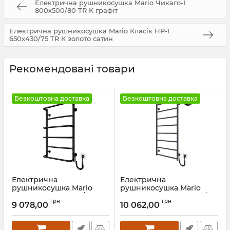
Електрична рушникосушка Mario Чикаго-І
800х500/80 TR K графіт
Електрична рушникосушка Mario Класік НР-I
650х430/75 TR К золото сатин
Рекомендовані товари
Безкоштовна доставка
Безкоштовна доставка
Електрична
Електрична
рушникосушка Mario
рушникосушка Mario
Люкс НР-І 800х530/150 TR
Класік F НР-I 1090х530/75
грн
грн
К чорний мат
TR K графіт
9 078,00
10 062,00
Артикул:
2.3.0315.10.P-BM
Артикул:
2.3.0705.10.Р-GR