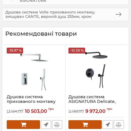
ASIGNATURA
Душова система Volle прихованого монтажу,
змішувач CANTE, верхній душ 255мм, хром
Рекомендовані товари
-19.97 %
-10.59 %
Душова система
Душова система
прихованого монтажу
ASIGNATURA Delicate,
ASIGNATURA Intense
чорна матова
грн
грн
10 503,00
9 972,00
13 124,00
11 153,00
Артикул:
65507900
Артикул:
15507902