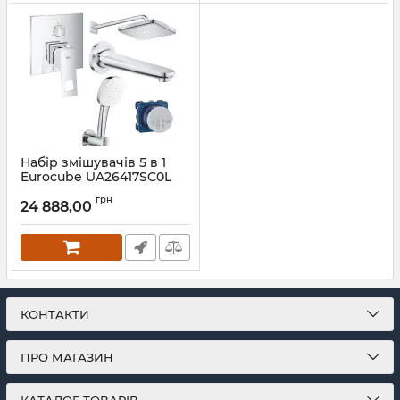
Набір змішувачів 5 в 1
Eurocube UA26417SC0L
Grohe
грн
24 888,00
Артикул:
UA26417SC0L
КОНТАКТИ
ПРО МАГАЗИН