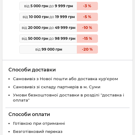
3
від
5 000 грн
до
9 999 грн
-
%
5
від
10 000 грн
до
19 999 грн
-
%
10
від
20 000 грн
до
49 999 грн
-
%
15
від
50 000 грн
до
98 999 грн
-
%
20
від
99 000 грн
-
%
Способи доставки
Самовивіз з Нової пошти або доставка кур'єром
Самовивіз зі складу партнерів в м. Суми
Умови безкоштовної доставки в розділі "доставка і
оплата"
Способи оплати
Готівкою при отриманні
Безготівковий переказ