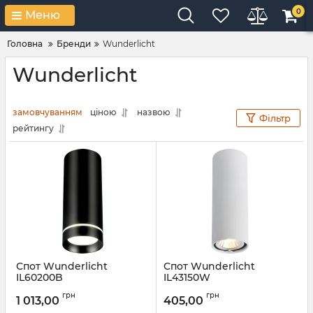
0
Меню
Головна
Бренди
Wunderlicht
Wunderlicht
замовчуванням
ціною
назвою
Фільтр
рейтингу
Спот Wunderlicht
Спот Wunderlicht
IL60200B
IL43150W
Артикул:
IL60200B
Артикул:
IL43150W
грн
грн
1 013,00
405,00