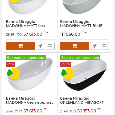
Ванна Miraggio
Ванна Miraggio
MADONNA MATT без
MADONNA MATT BLUE
переливу
Артикул:
0001802
грн
грн
57 613,00
111 066,00
59 394,00
Артикул:
0001627
Безкоштовна доставка
Безкоштовна доставка
-3 %
-30 %
Ванна Miraggio
Ванна Miraggio
MADONNA без переливу
GREENLAND MIRASOFT
RAL 9005
Артикул:
0000956
грн
грн
57 613,00
50 153,00
59 394,00
71 646,00
Артикул:
0002303