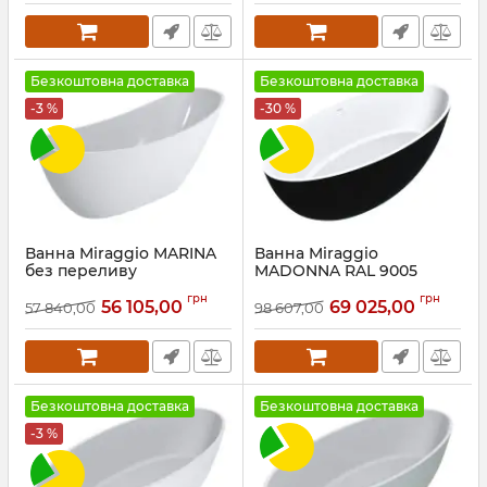
Безкоштовна доставка
Безкоштовна доставка
-3 %
-30 %
Ванна Miraggio MARINA
Ванна Miraggio
без переливу
MADONNA RAL 9005
MATT
Артикул:
0002310
грн
грн
56 105,00
69 025,00
57 840,00
98 607,00
Артикул:
0000975
Безкоштовна доставка
Безкоштовна доставка
-3 %