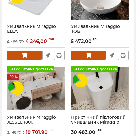
Умивальник Miraggio
Умивальник Miraggio
ELLA
TOBI
Артикул:
0002049
Артикул:
0002699
грн
грн
4 246,00
5 472,00
8 492,00
Безкоштовна доставка
Безкоштовна доставка
-10 %
Умивальник Miraggio
Пристінний підлоговий
JESSEL 1800
умивальник Miraggio
HALIFAX
Артикул:
0002701
грн
грн
19 701,90
30 483,00
21 891,00
Артикул:
0000532