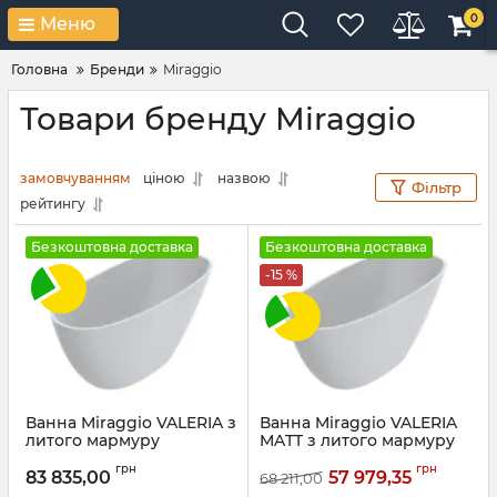
0
Меню
Головна
Бренди
Miraggio
Товари бренду Miraggio
замовчуванням
ціною
назвою
Фільтр
рейтингу
Безкоштовна доставка
Безкоштовна доставка
-15 %
Ванна Miraggio VALERIA з
Ванна Miraggio VALERIA
литого мармуру
MATT з литого мармуру
MIRASOFT
Артикул:
69125548
грн
грн
83 835,00
57 979,35
68 211,00
Артикул:
69125549