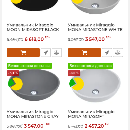
Умивальник Miraggio
Умивальник Miraggio
MOON MIRASOFT BLACK
MONA MIRASTONE WHITE
Артикул:
0002306
Артикул:
3410114
грн
грн
6 618,00
3 547,00
9 454,00
5 067,00
Безкоштовна доставка
Безкоштовна доставка
-30 %
-60 %
Умивальник Miraggio
Умивальник Miraggio
MONA MIRASTONE GRAY
MONA MIRASOFT
Артикул:
3410113
Артикул:
0001014
грн
грн
3 547,00
2 457,20
5 067,00
6 143,00