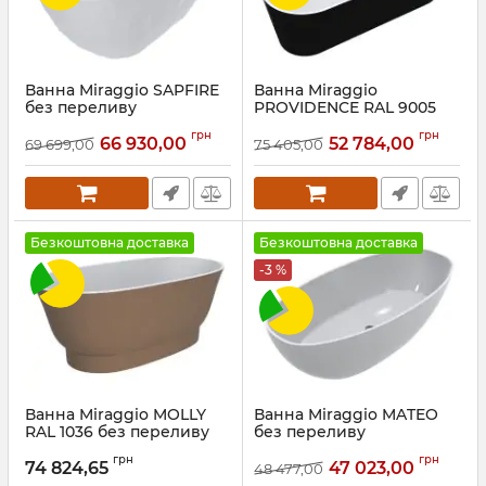
Ванна Miraggio SAPFIRE
Ванна Miraggio
без переливу
PROVIDENCE RAL 9005
MATT
Артикул:
0002529
грн
грн
66 930,00
52 784,00
69 699,00
75 405,00
Артикул:
0001577
Безкоштовна доставка
Безкоштовна доставка
-3 %
Ванна Miraggio MOLLY
Ванна Miraggio MATEO
RAL 1036 без переливу
без переливу
Артикул:
0001718
Артикул:
0002757
грн
грн
74 824,65
47 023,00
48 477,00