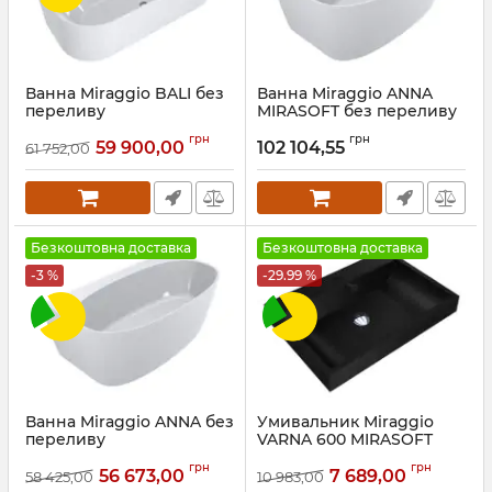
Ванна Miraggio BALI без
Ванна Miraggio ANNA
переливу
MIRASOFT без переливу
Артикул:
0000264
Артикул:
0001717
грн
грн
59 900,00
102 104,55
61 752,00
Безкоштовна доставка
Безкоштовна доставка
-3 %
-29.99 %
Ванна Miraggio ANNA без
Умивальник Miraggio
переливу
VARNA 600 MIRASOFT
BLACK
Артикул:
0001645
грн
грн
56 673,00
7 689,00
58 425,00
10 983,00
Артикул:
0002628