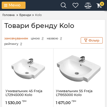
0
Меню
Головна
Бренди
Kolo
Товари бренду Kolo
замовчуванням
ціною
назвою
Фільтр
рейтингу
Умивальник 45 Freja
Умивальник 55 Freja
L72945000 Kolo
L71955000 Kolo
Артикул:
L72945000
Артикул:
L71955000
грн
грн
1 530,00
1 671,00