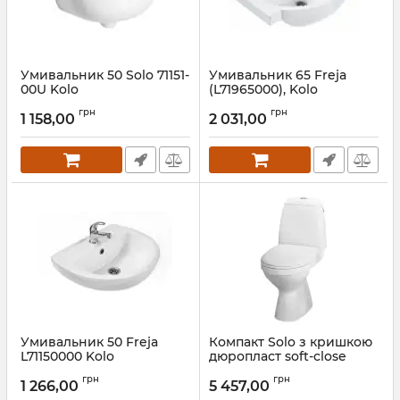
Умивальник 50 Solo 71151-
Умивальник 65 Freja
00U Kolo
(L71965000), Kolo
Артикул:
71151-00U
Артикул:
L71965000
грн
грн
1 158,00
2 031,00
Умивальник 50 Freja
Компакт Solo з кришкою
L71150000 Kolo
дюропласт soft-close
S7921800UA Kolo
Артикул:
L71150000
грн
грн
1 266,00
5 457,00
Артикул:
S7921800UA