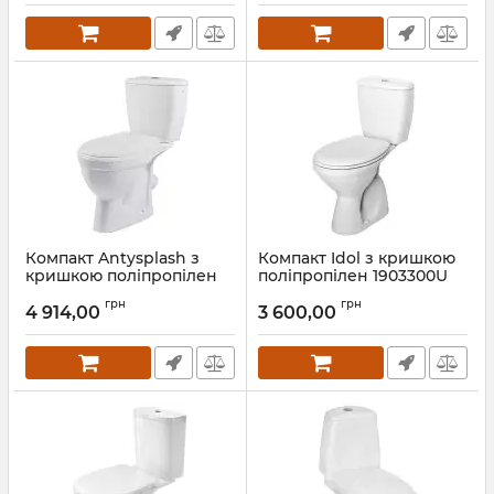
Компакт Antysplash з
Компакт Idol з кришкою
кришкою поліпропілен
поліпропілен 1903300U
209905UA Kolo
Kolo
грн
грн
4 914,00
3 600,00
Артикул:
209905UA
Артикул:
1903300U