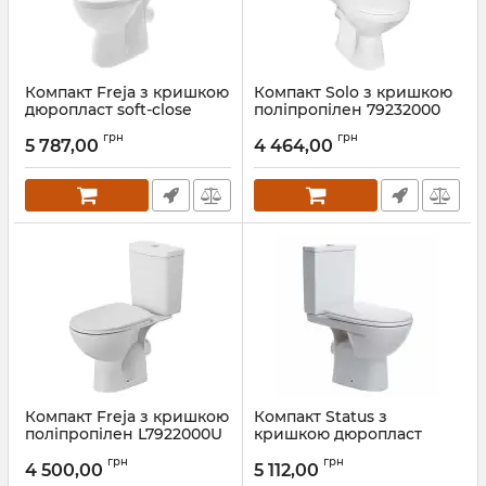
Компакт Freja з кришкою
Компакт Solo з кришкою
дюропласт soft-close
поліпропілен 79232000
L7922100U Kolo
Kolo
грн
грн
5 787,00
4 464,00
Артикул:
L7922100U
Артикул:
79232000
Компакт Freja з кришкою
Компакт Status з
поліпропілен L7922000U
кришкою дюропласт
Kolo
2396050UA Kolo
грн
грн
4 500,00
5 112,00
Артикул:
L7922000U
Артикул:
2396050UA