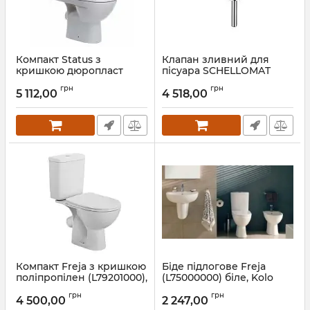
Компакт Status з
Клапан зливний для
кришкою дюропласт
пісуара SCHELLOMAT
2396250UA Kolo
BASIC (96017000) KOLO
грн
грн
5 112,00
4 518,00
Артикул:
2396250UA
Артикул:
96017000
Компакт Freja з кришкою
Біде підлогове Freja
поліпропілен (L79201000),
(L75000000) біле, Kolo
Kolo
Артикул:
L75000000
грн
грн
4 500,00
2 247,00
Артикул:
L79201000