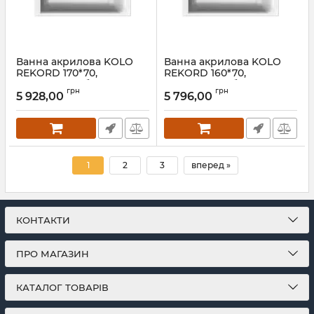
Ванна акрилова KOLO
Ванна акрилова KOLO
REKORD 170*70,
REKORD 160*70,
прямокутна, без ніжок
прямокутна, без ніжок
грн
грн
5 928,00
5 796,00
Артикул:
XWP3677000N
Артикул:
XWP3660000N
1
2
3
вперед »
КОНТАКТИ
ПРО МАГАЗИН
КАТАЛОГ ТОВАРІВ