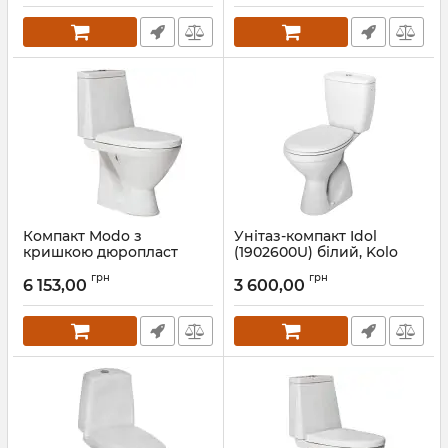
Компакт Modo з
Унітаз-компакт Idol
кришкою дюропласт
(1902600U) білий, Kolo
soft-close (L39004000),
Артикул:
19026-00U
грн
грн
Kolo
6 153,00
3 600,00
Артикул:
L39004000