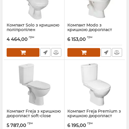
Компакт Solo з кришкою
Компакт Modo з
поліпропілен
кришкою дюропласт
(S7921800U), Kolo
soft-close (L39003000),
грн
грн
Kolo
4 464,00
6 153,00
Артикул:
S79218-00U
Артикул:
L39003000
Компакт Freja з кришкою
Компакт Freja Premium з
дюропласт soft-close
кришкою дюропласт
(L79211000), Kolo
soft-close (L79047000),
грн
грн
Kolo
5 787,00
6 195,00
Артикул:
L79211000