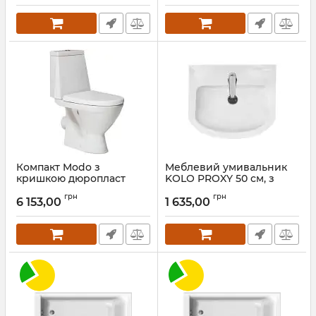
Артикул:
L79047000
Компакт Modo з
Меблевий умивальник
кришкою дюропласт
KOLO PROXY 50 см, з
soft-close (L39000000),
переливом, з отвором
грн
грн
Kolo
6 153,00
1 635,00
Артикул:
102950UA
Артикул:
L39000000