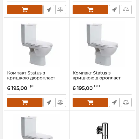
Компакт Status з
Компакт Status з
кришкою дюропласт
кришкою дюропласт
soft-close 2395250UA Kolo
soft-close 2395050UA Kolo
грн
грн
6 195,00
6 195,00
Артикул:
2395250UA
Артикул:
2395050UA