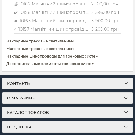
💰 10162 Магнітний шинопровід накладний Nowodvorski LVM TRACK 1M CN
2 160,00 грн
✔️ 10156 Магнітний шинопровід врізний Nowodvorski LVM RECESSED TRACK 1M CN
2 596,00 грн
🔥 10163 Магнітний шинопровід накладний Nowodvorski LVM TRACK 2M CN
3 900,00 грн
⭐ 10157 Магнітний шинопровід врізний Nowodvorski LVM RECESSED TRACK 2M CN
5 205,00 грн
Накладные трековые светильники
Магнитные трековые светильники
Накладные шинопроводы для трековых систем
Дополнительные элементы трековых систем
КОНТАКТЫ
О МАГАЗИНЕ
КАТАЛОГ ТОВАРОВ
ПОДПИСКА