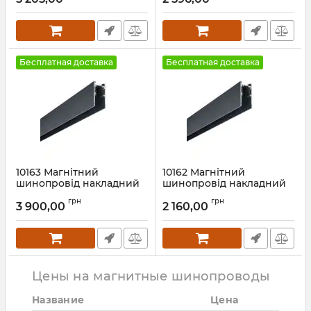
Артикул:
10157
Артикул:
10156
Бесплатная доставка
Бесплатная доставка
10163 Магнітний
10162 Магнітний
шинопровід накладний
шинопровід накладний
Nowodvorski LVM TRACK
Nowodvorski LVM TRACK
грн
грн
2M CN
1M CN
3 900,00
2 160,00
Артикул:
10163
Артикул:
10162
Цены на магнитные шинопроводы
Название
Цена