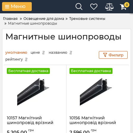
0
Меню
Главная
Освещение для дома
Трековые системы
Магнитные шинопроводы
Магнитные шинопроводы
умолчанию
цене
названию
Фильтр
рейтингу
Бесплатная доставка
Бесплатная доставка
10157 Магнітний
10156 Магнітний
шинопровід врізний
шинопровід врізний
Nowodvorski LVM
Nowodvorski LVM
грн
грн
RECESSED TRACK 2M CN
RECESSED TRACK 1M CN
5 205,00
2 596,00