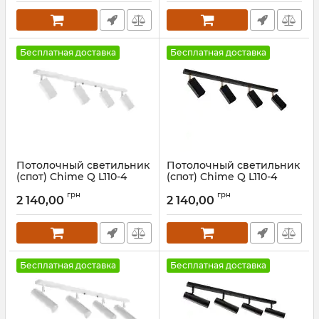
Бесплатная доставка
Бесплатная доставка
Потолочный светильник
Потолочный светильник
(спот) Chime Q L110-4
(спот) Chime Q L110-4
White
Black
грн
грн
2 140,00
2 140,00
Артикул:
1052112
Артикул:
1052111
Бесплатная доставка
Бесплатная доставка