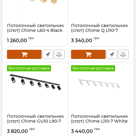
Потолочный светильник
Потолочный светильник
(спот) Chime L60-4 Black
(спот) Chime Q L110-7
White
Артикул:
1121411
грн
грн
1 260,00
3 340,00
Артикул:
1051912
Бесплатная доставка
Бесплатная доставка
Потолочный светильник
Потолочный светильник
(спот) Chime GU10 L90-7
(спот) Chime L110-7 White
Black
Артикул:
1032212
грн
грн
3 820,00
3 440,00
Артикул:
1092311