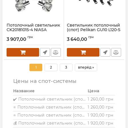
Потолочный светильник
Светильник потолочный
CK20181015-4 NIASA
(спот) Pelikan GU10 L120-5
Black
Артикул:
CK20181015-4
грн
грн
3 907,00
3 640,00
Артикул:
1251811
1
2
3
вперёд »
Цены на спот-системы
Название
Цена
✔️ Потолочный светильник (спот) Chime L60-4 Black
1 260,00 грн
⭐ Потолочный светильник (спот) Chime L60-4 White
1 260,00 грн
⭐ Потолочный светильник (спот) Chime L110-4 Black
1 920,00 грн
💰 Потолочный светильник (спот) Chime L110-4 White
1 920,00 грн