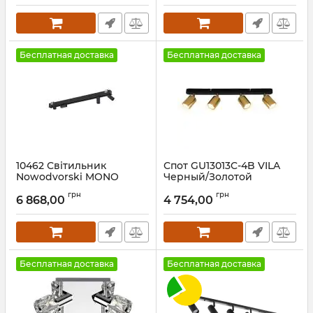
Бесплатная доставка
Бесплатная доставка
10462 Світильник
Спот GU13013C-4B VILA
Nowodvorski MONO
Черный/Золотой
DEEP IV BLACK PL
Артикул:
GU13013C-4B
грн
грн
6 868,00
4 754,00
Артикул:
10462
Бесплатная доставка
Бесплатная доставка