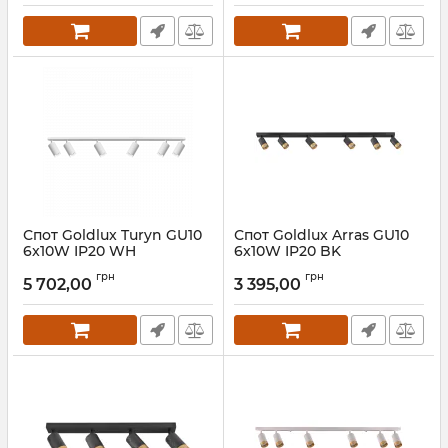
Спот Goldlux Turyn GU10
Спот Goldlux Arras GU10
6x10W IP20 WH
6x10W IP20 BK
Артикул:
324825
Артикул:
323576
грн
грн
5 702,00
3 395,00