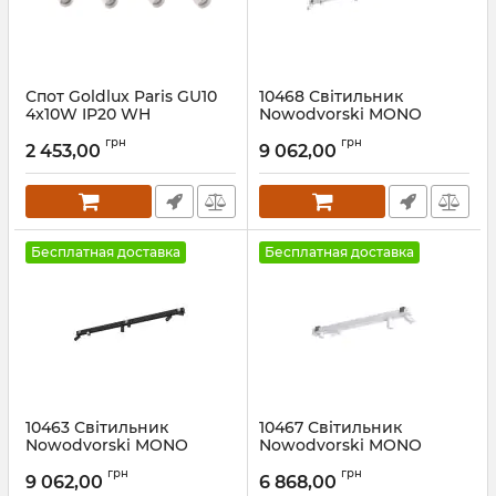
Спот Goldlux Paris GU10
10468 Світильник
4x10W IP20 WH
Nowodvorski MONO
DEEP VI WHITE PL
Артикул:
322302
грн
грн
2 453,00
9 062,00
Артикул:
10468
Бесплатная доставка
Бесплатная доставка
10463 Світильник
10467 Світильник
Nowodvorski MONO
Nowodvorski MONO
DEEP VI BLACK PL
DEEP IV WHITE PL
грн
грн
9 062,00
6 868,00
Артикул:
10463
Артикул:
10467