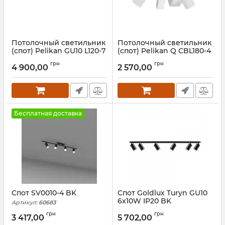
Потолочный светильник
Потолочный светильник
(спот) Pelikan GU10 L120-7
(спот) Pelikan Q СBL180-4
white
White
грн
грн
4 900,00
2 570,00
Артикул:
1252012
Артикул:
1173412
Бесплатная доставка
Спот SV0010-4 BK
Спот Goldlux Turyn GU10
6x10W IP20 BK
Артикул:
60683
Артикул:
324740
грн
грн
3 417,00
5 702,00