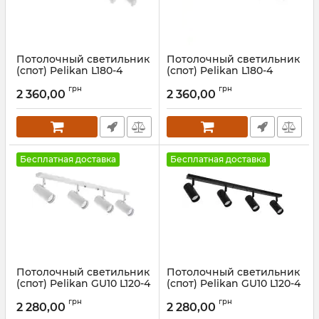
Потолочный светильник
Потолочный светильник
(спот) Pelikan L180-4
(спот) Pelikan L180-4
White
Black
грн
грн
2 360,00
2 360,00
Артикул:
1023112
Артикул:
1023111
Бесплатная доставка
Бесплатная доставка
Потолочный светильник
Потолочный светильник
(спот) Pelikan GU10 L120-4
(спот) Pelikan GU10 L120-4
White
Black
грн
грн
2 280,00
2 280,00
Артикул:
1251712
Артикул:
1251711