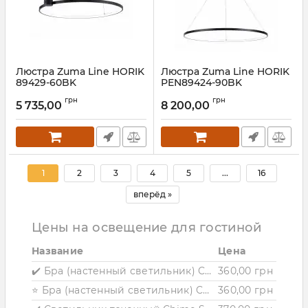
Люстра Zuma Line HORIK
Люстра Zuma Line HORIK
89429-60BK
PEN89424-90BK
Артикул:
89429-60BK
Артикул:
PEN89424-90BK
грн
грн
5 735,00
8 200,00
1
2
3
4
5
...
16
вперёд »
Цены на освещение для гостиной
Название
Цена
✔️ Бра (настенный светильник) Chime W60 Black
360,00 грн
⭐ Бра (настенный светильник) Chime W60 White
360,00 грн