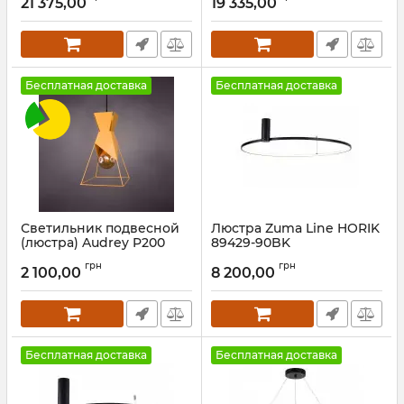
21 375,00
19 335,00
Бесплатная доставка
Бесплатная доставка
Светильник подвесной
Люстра Zuma Line HORIK
(люстра) Audrey P200
89429-90BK
Orange
Артикул:
89429-90BK
грн
грн
2 100,00
8 200,00
Артикул:
3011271
Бесплатная доставка
Бесплатная доставка