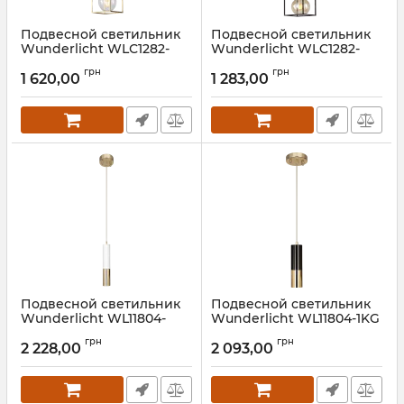
Подвесной светильник
Подвесной светильник
Wunderlicht WLС1282-
Wunderlicht WLC1282-
1EL-K58G
1EL-1P61B
грн
грн
1 620,00
1 283,00
Артикул:
WLС1282-1EL-K58G
Артикул:
WLC1282-1EL-1P61B
Подвесной светильник
Подвесной светильник
Wunderlicht WL11804-
Wunderlicht WL11804-1KG
1WH
Артикул:
WL11804-1KG
грн
грн
2 228,00
2 093,00
Артикул:
WL11804-1WH