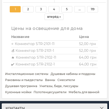
1
2
3
4
5
...
119
вперёд »
Цены на освещение для дома
Название
Цена
⭐ Коннектор STR-2101-11
52,00 грн
💰 Коннектор STR-2101-1
52,00 грн
🔥 Коннектор STR-2102-11
64,00 грн
✔️ Коннектор STR-2102-1
64,00 грн
Инсталляционные системы
Душевые кабины и поддоны
Раковины и пьедесталы
Ванны
Смесители
Душевая программа
Унитазы, биде, писсуары
Кухонные мойки
Полотенцесушители
Мебель для ванной
КОНТАКТЫ