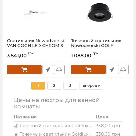
Светильник Nowodvorski
Точечный светильник
VAN GOGH LED CHROM S
Nowodvorski GOLF
BLACK
Артикул:
9346
грн
грн
3 541,00
1 088,00
Артикул:
8376
1
2
3
вперёд »
Цены на люстры для ванной
комнаты
Название
Цена
💰 Точечный светильник Goldlux Neptun GU10 1x8W IP44/20 WH
338,00 грн
🔥 Точечный светильник Goldlux Neptun GU10 1x8W IP44/20 BK
338,00 грн