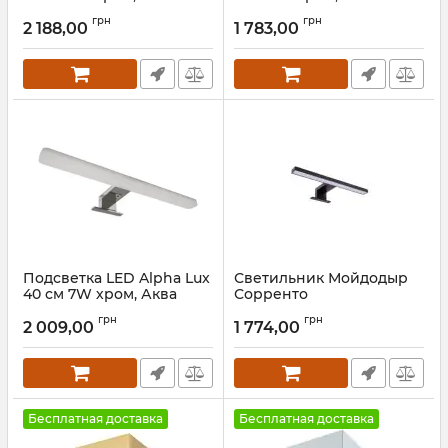
Родос
Родос
грн
грн
2 188,00
1 783,00
Артикул:
АР000039886
Артикул:
АР000039887
Подсветка LED Alpha Lux
Светильник Мойдодыр
40 см 7W хром, Аква
Сорренто
Родос
Артикул:
00-0006662
грн
грн
2 009,00
1 774,00
Артикул:
АР000039885
Бесплатная доставка
Бесплатная доставка