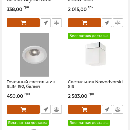
1x8W IP44/20 WH
Артикул:
10481
грн
грн
338,00
2 015,00
Артикул:
322142
Бесплатная доставка
Точечный светильник
Светильник Nowodvorski
SLIM 192, белый
SIS
Артикул:
IH-000192
Артикул:
9506
грн
грн
450,00
2 583,00
Бесплатная доставка
Бесплатная доставка