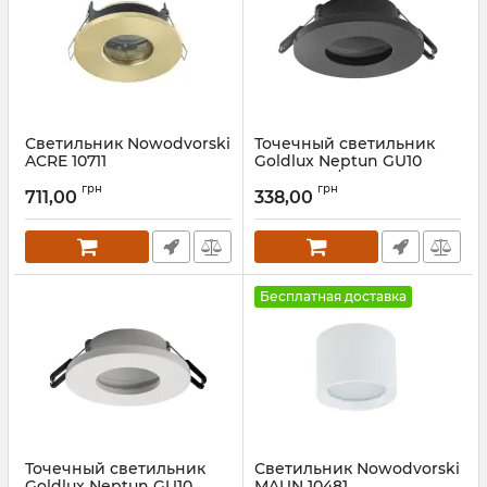
Светильник Nowodvorski
Точечный светильник
ACRE 10711
Goldlux Neptun GU10
1x8W IP44/20 BK
Артикул:
10711
грн
грн
711,00
338,00
Артикул:
322159
Бесплатная доставка
Точечный светильник
Светильник Nowodvorski
Goldlux Neptun GU10
MAUN 10481