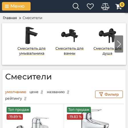
0
Меню
Главная
Смесители
Смеситель для
Смеситель для
Смеситель для
умывальника
ванны
душа
Смесители
умолчанию
цене
названию
Фильтр
рейтингу
Топ продаж
Топ продаж
-19.89 %
-19.83 %