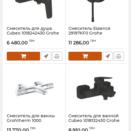
Смеситель для душа
Смеситель Essence
Cubeo 1018242430 Grohe
29197KF0 Grohe
Артикул:
1018242430
Артикул:
29197KF0
грн
грн
6 480,00
11 286,00
Смеситель для ванны
Смеситель для ванной
Grohtherm 1000
Cubeo 1018132430 Grohe
Performance 34830000
Артикул:
1018132430
грн
грн
Grohe
13 770,00
8 910,00