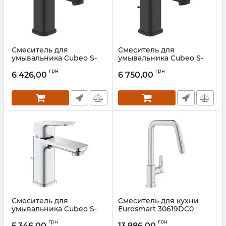
Смеситель для
Смеситель для
умывальника Cubeo S-
умывальника Cubeo S-
Size 1016992430 Grohe
Size 1016942430 Grohe
грн
грн
6 426,00
6 750,00
Артикул:
1016992430
Артикул:
1016942430
Смеситель для
Смеситель для кухни
умывальника Cubeo S-
Eurosmart 30619DC0
Size 1016940000 Grohe
Grohe
грн
грн
5 346,00
13 986,00