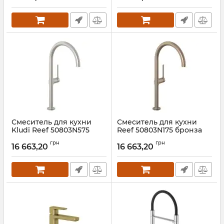
Смеситель для кухни
Смеситель для кухни
Kludi Reef 50803N575
Reef 50803N175 бронза
Kludi
Артикул:
50803N575
грн
грн
16 663,20
16 663,20
Артикул:
50803N175