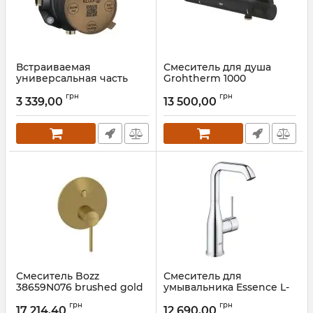
Встраиваемая
Смеситель для душа
универсальная часть
Grohtherm 1000
смесителя Flexx Boxx
Performance 34827KF0
грн
грн
88022 Kludi
Grohe
3 339,00
13 500,00
Артикул:
88022
Артикул:
34827KF0
Смеситель Bozz
Смеситель для
38659N076 brushed gold
умывальника Essence L-
Kludi
Size 24182001 Grohe
грн
грн
17 214,40
12 690,00
Артикул:
38659N076
Артикул:
24182001