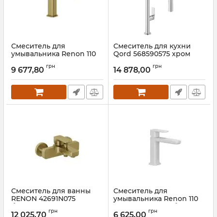
Смеситель для
Смеситель для кухни
умывальника Renon 110
Qord 568590575 хром
DN 15 42282N075 золотое
Kludi
грн
грн
брашенное Kludi
9 677,80
14 878,00
Артикул:
568590575
Артикул:
42282N075
Смеситель для ванны
Смеситель для
RENON 42691N075
умывальника Renon 110
брошенное золото Kludi
DN 15 422895375 белый
грн
грн
matt Kludi
12 025,70
6 625,00
Артикул:
42691N075