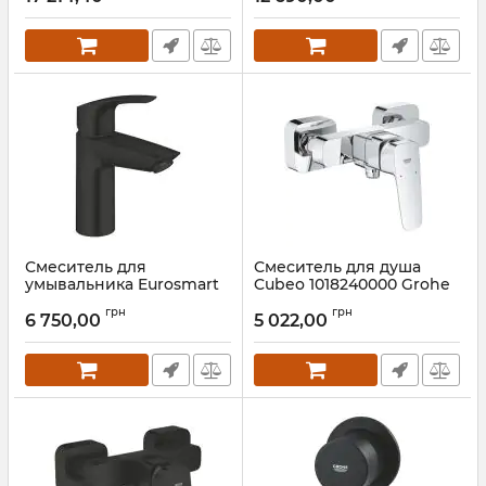
Смеситель для
Смеситель для душа
умывальника Eurosmart
Cubeo 1018240000 Grohe
S-Size 239222433 Grohe
Артикул:
1018240000
грн
грн
6 750,00
5 022,00
Артикул:
239222433