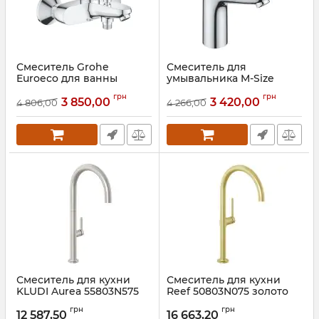
Смеситель Grohe
Смеситель для
Euroeco для ванны
умывальника M-Size
Euroeco 24267001 Grohe
Артикул:
32743001
грн
грн
3 850,00
3 420,00
4 806,00
4 266,00
Артикул:
24267001
Смеситель для кухни
Смеситель для кухни
KLUDI Aurea 55803N575
Reef 50803N075 золото
Kludi
Артикул:
55803N575
грн
грн
12 587,50
16 663,20
Артикул:
50803N075