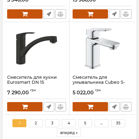
Артикул:
1016940000
Артикул:
30619DC0
Смеситель для кухни
Смеситель для
Eurosmart DN 15
умывальника Cubeo S-
332812433 Black Grohe
Size 1016990000 Grohe
грн
грн
7 290,00
5 022,00
Артикул:
332812433
Артикул:
1016990000
1
2
3
4
5
...
35
вперёд »