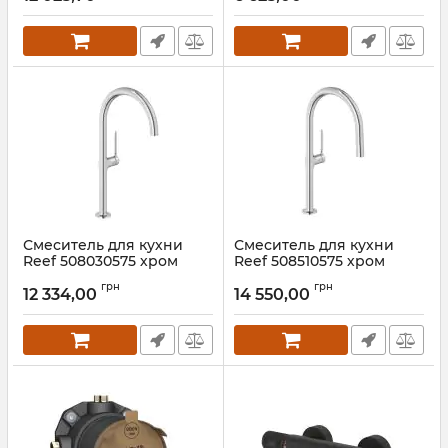
Артикул:
422825375
Смеситель для кухни
Смеситель для кухни
Reef 508030575 хром
Reef 508510575 хром
Kludi
Kludi
грн
грн
12 334,00
14 550,00
Артикул:
508030575
Артикул:
508510575