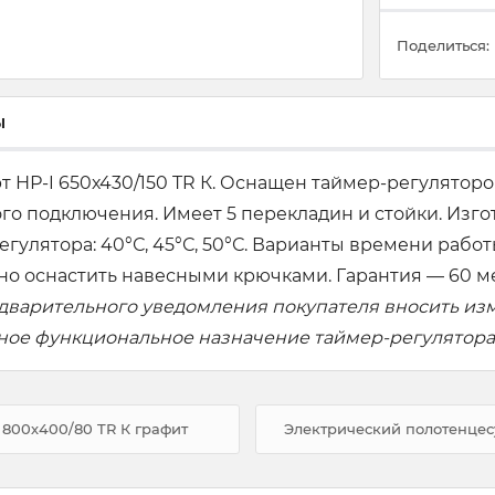
Поделиться:
ы
 НР-I 650х430/150 TR К. Оснащен таймер-регуляторо
го подключения. Имеет 5 перекладин и стойки. Изг
ятора: 40°С, 45°С, 50°С. Варианты времени работы: 
о оснастить навесными крючками. Гарантия — 60 м
едварительного уведомления покупателя вносить из
вное функциональное назначение таймер-регулятора
 800х400/80 TR К графит
Электрический полотенцесу