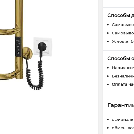
Способы 
Самовывоз
Самовывоз
Условия б
Способы 
Наличным
Безналич
Оплата ча
Гарантии
официальн
обмен, во