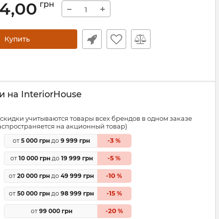
04,00
грн
−
+
Купить
 на InteriorHouse
скидки учитываются товары всех брендов в одном заказе
распространяется на акционный товар)
3
от
5 000 грн
до
9 999 грн
-
%
5
от
10 000 грн
до
19 999 грн
-
%
10
от
20 000 грн
до
49 999 грн
-
%
15
от
50 000 грн
до
98 999 грн
-
%
20
от
99 000 грн
-
%