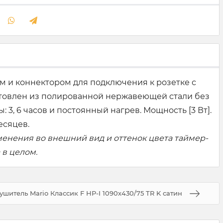
м и коннектором для подключения к розетке с
отовлен из полированной нержавеющей стали без
3, 6 часов и постоянный нагрев. Мощность [3 Вт].
есяцев.
менения во внешний вид и оттенок цвета таймер-
 в целом.
шитель Mario Классик F НР-I 1090х430/75 TR K сатин