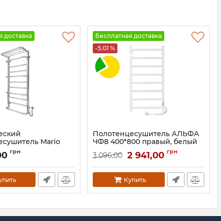
я доставка
Бесплатная доставка
-5.01 %
еский
Полотенцесушитель АЛЬФА
есушитель Mario
ЧФ8 400*800 правый, белый
1100х500/290 TR К
Артикул:
77700072
грн
грн
00
2 941,00
3 096,00
6102.11.P
упить
Купить