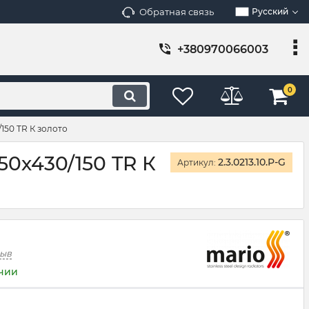
Обратная связь
Русский
+380970066003
0
150 TR К золото
0х430/150 TR К
2.3.0213.10.P-G
Артикул:
зыв
ичии