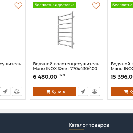
Бесплатная доставка
Бесплатна
есушитель
Водяной полотенцесушитель
Водяной 
Mario INOX Флет 770х430/400
Mario IN
1170х630/
Артикул:
1.8.044564.P
грн
6 480,00
15 396,
Артикул:
1.8
Купить
К
Каталог товаров