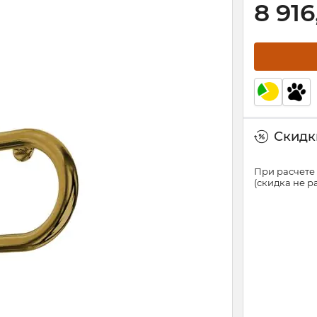
8 916
Скидки
При расчете 
(скидка не 