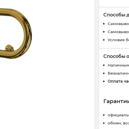
Способы 
Самовывоз
Самовывоз
Условия б
Способы 
Наличным
Безналич
Оплата ча
Гарантии
официальн
обмен, во