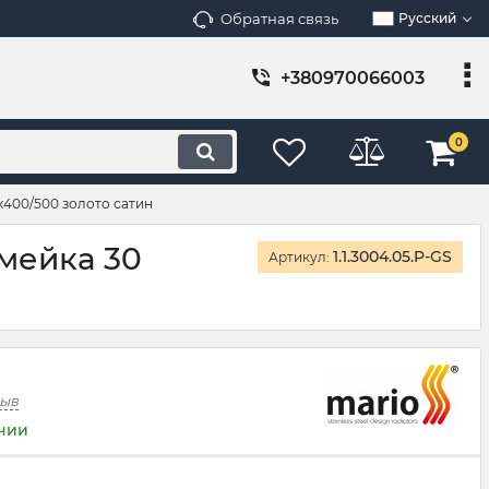
Обратная связь
Русский
+380970066003
0
400/500 золото сатин
мейка 30
1.1.3004.05.P-GS
Артикул:
зыв
ичии