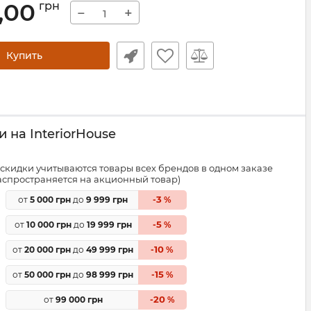
,00
грн
−
+
Купить
 на InteriorHouse
скидки учитываются товары всех брендов в одном заказе
распространяется на акционный товар)
3
от
5 000 грн
до
9 999 грн
-
%
5
от
10 000 грн
до
19 999 грн
-
%
10
от
20 000 грн
до
49 999 грн
-
%
15
от
50 000 грн
до
98 999 грн
-
%
20
от
99 000 грн
-
%