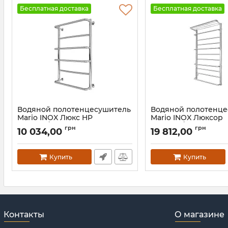
Бесплатная доставка
Бесплатная доставка
Водяной полотенцесушитель
Водяной полотенц
Mario INOX Люкс HP
Mario INOX Люксор
770х530/500 золото лайт
1170х630/600
грн
грн
10 034,00
19 812,00
сатин
Артикул:
1.7.044588.P
Артикул:
1.8.044583.P-GLS
Купить
Купить
Контакты
О магазине