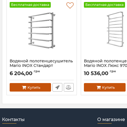
Бесплатная доставка
Бесплатная доставка
Водяной полотенцесушитель
Водяной полотенц
Mario INOX Стандарт
Mario INOX Люкс 97
570х530/500
белый мат
грн
грн
6 204,00
10 536,00
Артикул:
1.8.044608.P
Артикул:
1.074.044580.0-
Купить
Купить
Контакты
О магазине