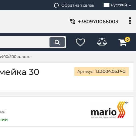
Обратная связь
Русский
+380970066003
0
х400/500 золото
мейка 30
1.1.3004.05.P-G
Артикул:
зыв
ичии