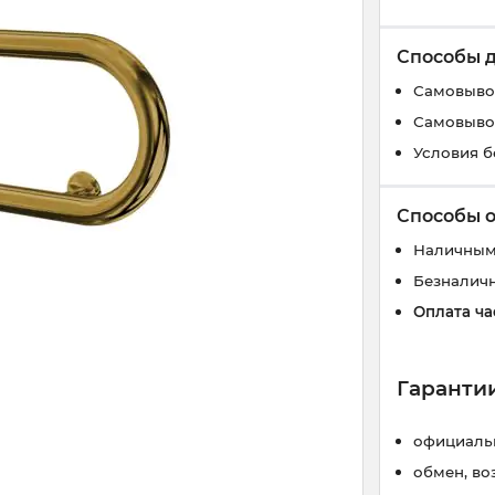
Способы 
Самовывоз
Самовывоз
Условия б
Способы 
Наличным
Безналич
Оплата ча
Гарантии
официальн
обмен, во