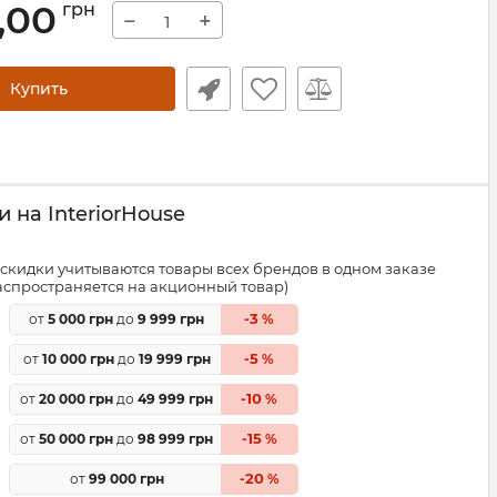
,00
грн
−
+
Купить
 на InteriorHouse
скидки учитываются товары всех брендов в одном заказе
распространяется на акционный товар)
3
от
5 000 грн
до
9 999 грн
-
%
5
от
10 000 грн
до
19 999 грн
-
%
10
от
20 000 грн
до
49 999 грн
-
%
15
от
50 000 грн
до
98 999 грн
-
%
20
от
99 000 грн
-
%