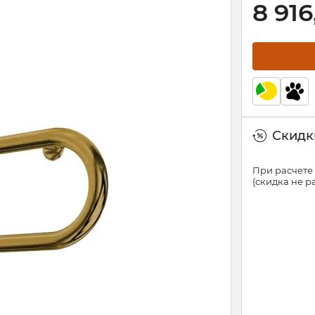
8 916
Скидки
При расчете 
(скидка не 