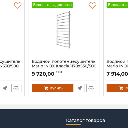
Бесплатная доставка
Бесплатна
есушитель
Водяной полотенцесушитель
Водяной 
0х530/500
Mario INOX Класік 1170х530/500
Mario INO
графит
Артикул:
1.8.044560.P
грн
9 720,00
7 914,0
WM
Артикул:
1.0
Купить
К
Каталог товаров