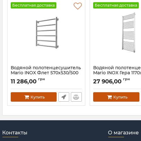
Бесплатная доставка
Бесплатная доставка
Водяной полотенцесушитель
Водяной полотенц
Mario INOX Флет 570х530/500
Mario INOX Гера 1170
золото
золото
грн
грн
11 286,00
27 906,00
Артикул:
1.8.044563.P-G
Артикул:
1.7.044547.P-G
Купить
Купить
Контакты
О магазине