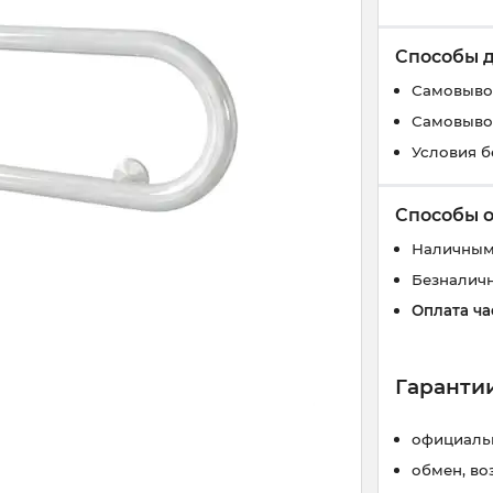
Способы 
Самовывоз
Самовывоз
Условия б
Способы 
Наличным
Безналич
Оплата ча
Гарантии
официальн
обмен, во