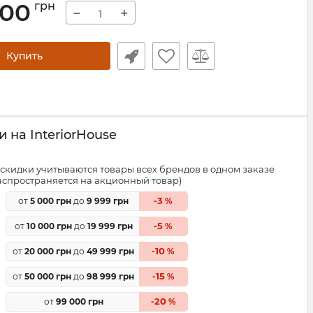
,00
грн
−
+
Купить
 на InteriorHouse
скидки учитываются товары всех брендов в одном заказе
распространяется на акционный товар)
3
от
5 000 грн
до
9 999 грн
-
%
5
от
10 000 грн
до
19 999 грн
-
%
10
от
20 000 грн
до
49 999 грн
-
%
15
от
50 000 грн
до
98 999 грн
-
%
20
от
99 000 грн
-
%