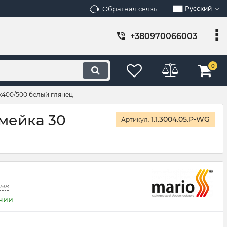
Обратная связь
Русский
+380970066003
0
х400/500 белый глянец
мейка 30
1.1.3004.05.P-WG
Артикул:
зыв
ичии