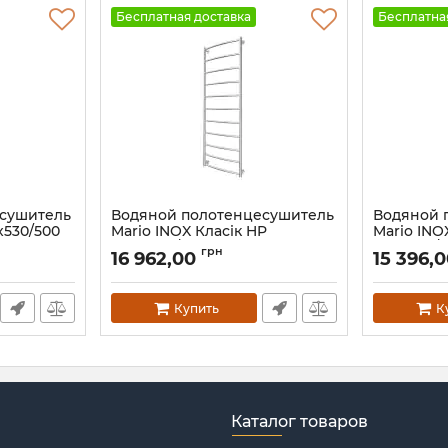
Бесплатная доставка
Бесплатна
есушитель
Водяной полотенцесушитель
Водяной 
х530/500
Mario INOX Класік HP
Mario IN
1500х530/500 бронза
1170х630/
грн
16 962,00
15 396,
Артикул:
1.8.044573.P-br
Артикул:
1.8
Купить
К
Каталог товаров