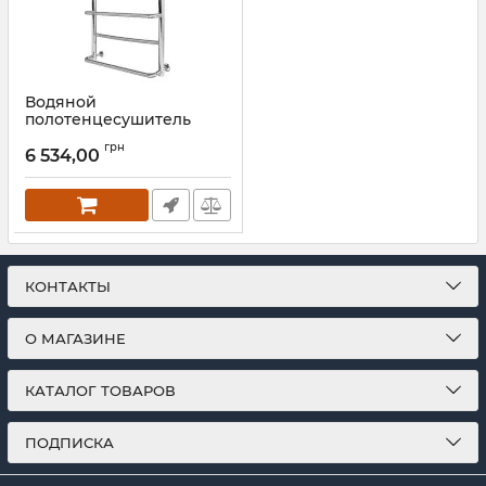
Водяной
полотенцесушитель
Mario INOX Люкс HP
грн
770х530/500
6 534,00
Артикул:
1.8.044583.P
КОНТАКТЫ
О МАГАЗИНЕ
КАТАЛОГ ТОВАРОВ
ПОДПИСКА