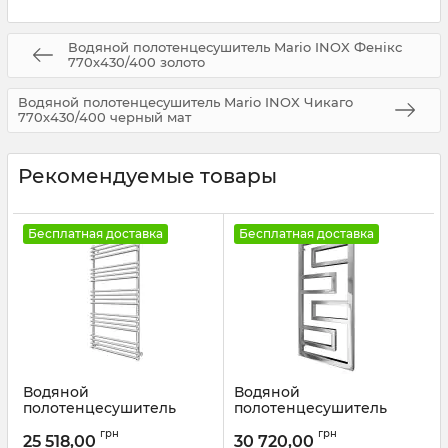
Водяной полотенцесушитель Mario INOX Фенікс
770х430/400 золото
Водяной полотенцесушитель Mario INOX Чикаго
770х430/400 черный мат
Рекомендуемые товары
Бесплатная доставка
Бесплатная доставка
Водяной
Водяной
полотенцесушитель
полотенцесушитель
Mario INOX Преміум
Mario INOX Талія
грн
грн
Турин 1090х530/500
970х540/500/50
25 518,00
30 720,00