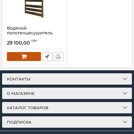
Водяной
полотенцесушитель
Mario INOX Санті
грн
770х530/500 золото
29 100,00
Артикул:
1.7.044605.P-G
КОНТАКТЫ
О МАГАЗИНЕ
КАТАЛОГ ТОВАРОВ
ПОДПИСКА