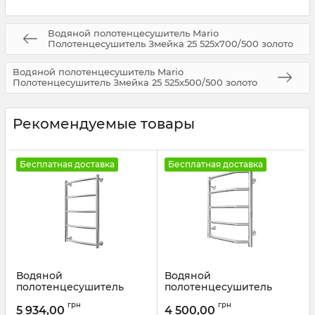
Водяной полотенцесушитель Mario
Полотенцесушитель Змейка 25 525х700/500 золото
Водяной полотенцесушитель Mario
Полотенцесушитель Змейка 25 525х500/500 золото
Рекомендуемые товары
Бесплатная доставка
Бесплатная доставка
Водяной
Водяной
полотенцесушитель
полотенцесушитель
Mario INOX Класік
Mario INOX Трапеція
грн
грн
570х430/400 белый
570х430/400
5 934,00
4 500,00