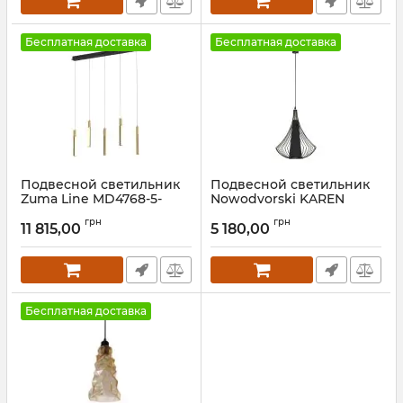
Бесплатная доставка
Бесплатная доставка
Подвесной светильник
Подвесной светильник
Zuma Line MD4768-5-
Nowodvorski KAREN
3BMT Eliot
BLACK
грн
грн
11 815,00
5 180,00
Артикул:
MD4768-5-3BMT
Артикул:
4607
Бесплатная доставка