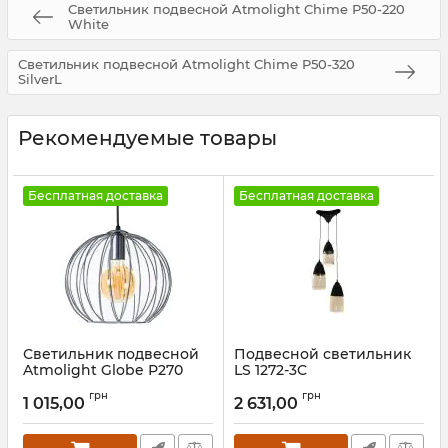
Светильник подвесной Atmolight Chime P50-220
White
Светильник подвесной Atmolight Chime P50-320
SilverL
Рекомендуемые товары
Бесплатная доставка
Бесплатная доставка
Светильник подвесной
Подвесной светильник
Atmolight Globe Р270
LS 1272-3C
SilverL
Артикул:
26600
грн
грн
1 015,00
2 631,00
Артикул:
2011141