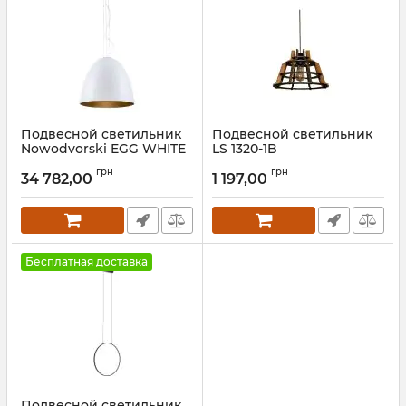
Подвесной светильник
Подвесной светильник
Nowodvorski EGG WHITE
LS 1320-1B
XL
Артикул:
25852
грн
грн
34 782,00
1 197,00
Артикул:
9025
Бесплатная доставка
Подвесной светильник