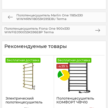
Полотенцесушитель Marlin One 1185x530
WWMRN118053KS95E8U Terma
Полотенцесушитель Fiona One 900х530
WWFIE090053KS96E8P Terma
Рекомендуемые товары
Бесплатная доставка
Бесплатная доставка
-4.99 %
Электрический
Полотенцесушитель
полотенцесушитель
КОМФОРТ ЧФЧ10
Mario Стандарт НР-I
500*900 правая, черный