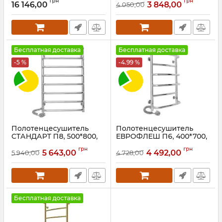
грн
грн
1090х530/150 TR К золото
мат
16 146,00
3 848,00
4 050,00
Артикул:
2.3.0217.10.P-G
Артикул:
73207639
Бесплатная доставка
Бесплатная доставка
-5 %
-4.99 %
Полотенцесушитель
Полотенцесушитель
СТАНДАРТ П8, 500*800,
ЕВРОФЛЕШ П6, 400*700,
Левый
левый
грн
грн
5 643,00
4 492,00
5 940,00
4 728,00
Артикул:
73207088
Артикул:
73207382
Бесплатная доставка