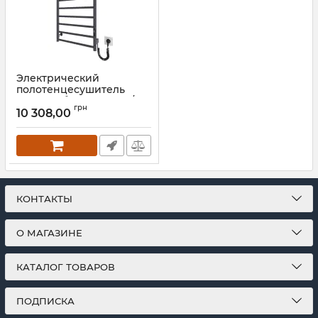
Электрический
полотенцесушитель
Mario Урбан-I 810x500/85
грн
TR K 2.0 графит
10 308,00
Артикул:
2.3.8300.10.Р-GR
КОНТАКТЫ
О МАГАЗИНЕ
КАТАЛОГ ТОВАРОВ
ПОДПИСКА