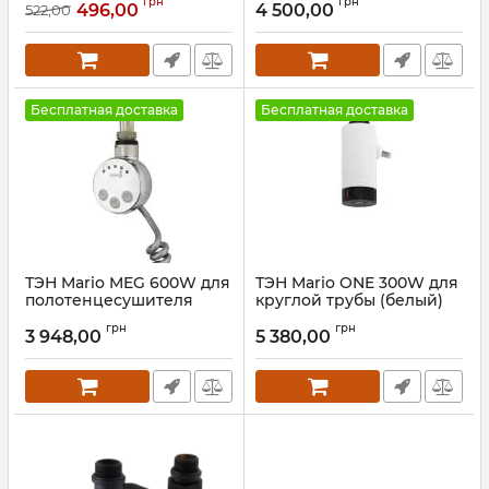
грн
грн
496,00
4 500,00
522,00
Артикул:
73207636
Артикул:
4.0.0201.56.P-G
Бесплатная доставка
Бесплатная доставка
ТЭН Mario MEG 600W для
ТЭН Mario ONE 300W для
полотенцесушителя
круглой трубы (белый)
черный мат
Артикул:
6.027.047417.WG
грн
грн
3 948,00
5 380,00
Артикул:
5.0.1006.0.P-BM