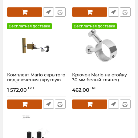
Бесплатная доставка
Бесплатная доставка
Комплект Mario скрытого
Крючок Mario на стойку
подключения (круглую
30 мм белый глянец
трубу) золото сатин
Артикул:
3.0.0500.0.P-WG
грн
грн
1 572,00
462,00
Артикул:
3.0.0900.0.P-GS