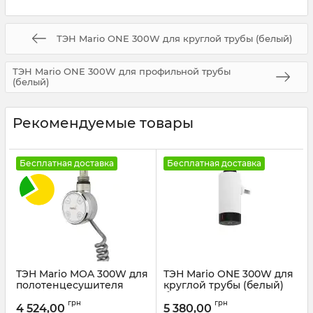
ТЭН Mario ONE 300W для круглой трубы (белый)
ТЭН Mario ONE 300W для профильной трубы
(белый)
Рекомендуемые товары
Бесплатная доставка
Бесплатная доставка
ТЭН Mario MOA 300W для
ТЭН Mario ONE 300W для
полотенцесушителя
круглой трубы (белый)
белый мат
Артикул:
5.0.0303.0.P
грн
грн
4 524,00
5 380,00
Артикул:
6.027.047417.WG-WM