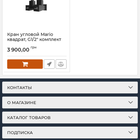
Кран угловой Mario
квадрат, G1/2" комплект
2шт черный мат
грн
3 900,00
Артикул:
4.0.0201.56.P-BM
КОНТАКТЫ
О МАГАЗИНЕ
КАТАЛОГ ТОВАРОВ
ПОДПИСКА