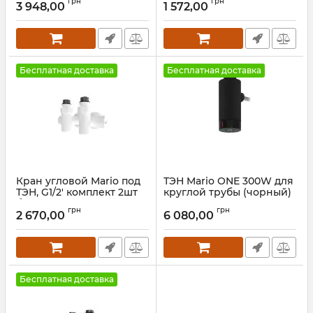
грн
грн
3 948,00
1 572,00
Артикул:
5.0.1003.0.P-BM
Артикул:
3.0.0900.0.P-G
Бесплатная доставка
Бесплатная доставка
Кран угловой Mario под
ТЭН Mario ONE 300W для
ТЭН, G1/2' комплект 2шт
круглой трубы (чорный)
белый мат
Артикул:
6.027.047416.BM
грн
грн
2 670,00
6 080,00
Артикул:
4.0.0500.55.P-WM
Бесплатная доставка