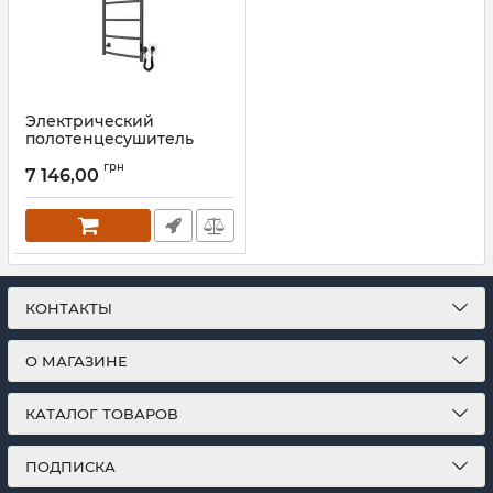
Электрический
полотенцесушитель
Mario Классик НР-I
грн
650х430/75 TR К графит
7 146,00
Артикул:
2.3.0113.10.P-GR
КОНТАКТЫ
О МАГАЗИНЕ
КАТАЛОГ ТОВАРОВ
ПОДПИСКА