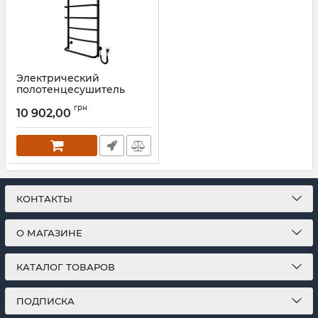
Электрический
полотенцесушитель
Mario Люкс НР-I
грн
1090х530/150 TR К
10 902,00
черный мат
Артикул:
2.3.0317.10.P-BM
КОНТАКТЫ
О МАГАЗИНЕ
КАТАЛОГ ТОВАРОВ
ПОДПИСКА