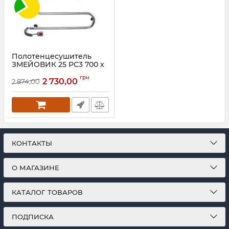
Полотенцесушитель
ЗМЕЙОВИК 25 РС3 700 х
500, левая
грн
2 730,00
2 874,00
Артикул:
73207118
КОНТАКТЫ
О МАГАЗИНЕ
КАТАЛОГ ТОВАРОВ
ПОДПИСКА