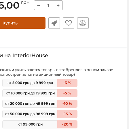
6,00
грн
−
+
Купить
 на InteriorHouse
скидки учитываются товары всех брендов в одном заказе
распространяется на акционный товар)
3
от
5 000 грн
до
9 999 грн
-
%
5
от
10 000 грн
до
19 999 грн
-
%
10
от
20 000 грн
до
49 999 грн
-
%
15
от
50 000 грн
до
98 999 грн
-
%
20
от
99 000 грн
-
%