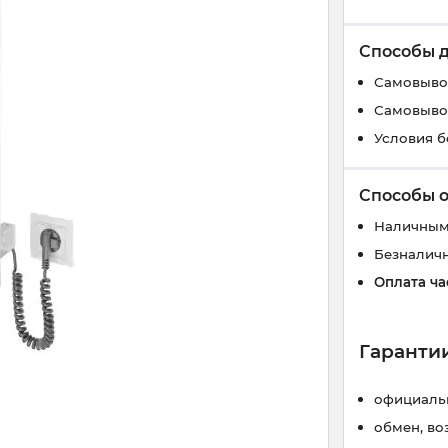
Способы 
Самовывоз
Самовывоз
Условия б
Способы 
Наличным
Безналич
Оплата ча
Гарантии
официальн
обмен, во