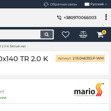
Обратная связь
Русский
+380970066003
0
 2.0 K белый мат
х140 TR 2.0 K
2.13.046353.P-WM
Артикул:
зыв
ичии