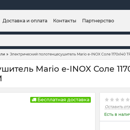
Доставка и оплата
Контакты
Партнерство
ели
Электрический полотенцесушитель Mario e-INOX Соле 1170х140 TR
итель Mario e-INOX Соле 1170
M
Бесплатная доставка
Оставить от
Есть в нал