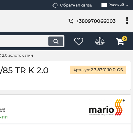
Обратная связь
Русский
+380970066003
0
 2.0 золото сатин
85 TR K 2.0
2.3.8301.10.Р-GS
Артикул:
зыв
ичии