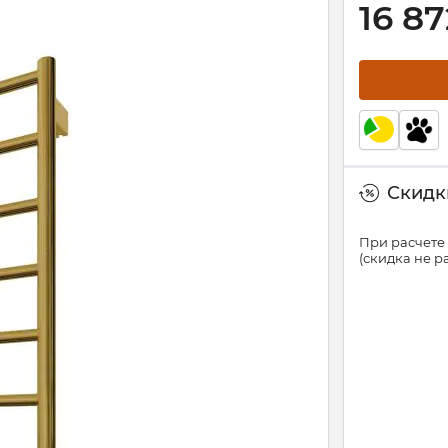
16 87
Скидки
При расчете 
(скидка не 