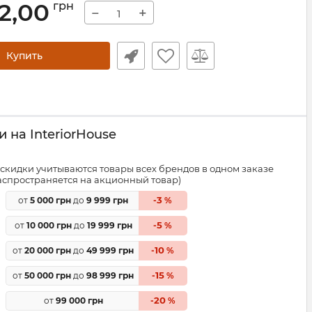
2,00
грн
−
+
Купить
 на InteriorHouse
скидки учитываются товары всех брендов в одном заказе
распространяется на акционный товар)
3
от
5 000 грн
до
9 999 грн
-
%
5
от
10 000 грн
до
19 999 грн
-
%
10
от
20 000 грн
до
49 999 грн
-
%
15
от
50 000 грн
до
98 999 грн
-
%
20
от
99 000 грн
-
%