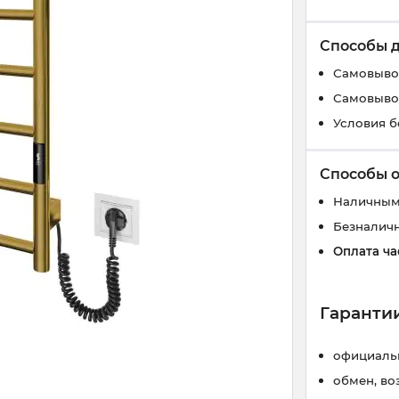
Способы 
Самовывоз
Самовывоз
Условия б
Способы 
Наличным
Безналич
Оплата ча
Гарантии
официальн
обмен, во