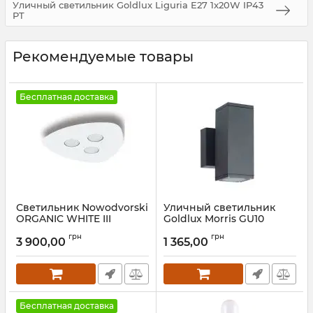
Уличный светильник Goldlux Liguria E27 1x20W IP43
PT
Рекомендуемые товары
Бесплатная доставка
Светильник Nowodvorski
Уличный светильник
ORGANIC WHITE III
Goldlux Morris GU10
2x12W IP54 BK
Артикул:
8304
грн
грн
3 900,00
1 365,00
Артикул:
323248
Бесплатная доставка