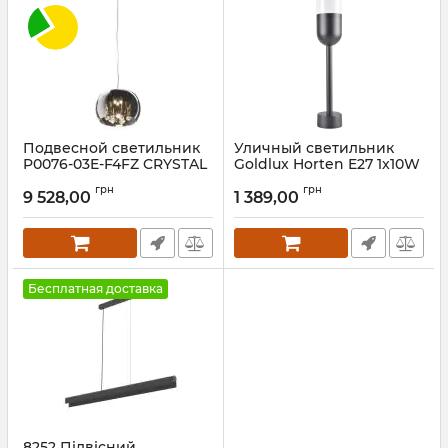
Подвесной светильник
Уличный светильник
P0076-03E-F4FZ CRYSTAL
Goldlux Horten E27 1x10W
II
IP44 GR
грн
грн
9 528,00
1 389,00
Артикул:
P0076-03E-F4FZ
Артикул:
314154
Бесплатная доставка
8252 Підвісний