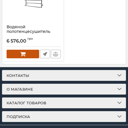
Водяной
полотенцесушитель
Mario INOX Люкс Сіті
грн
430х770/740
6 576,00
Артикул:
1.8.044585.P
КОНТАКТЫ
О МАГАЗИНЕ
КАТАЛОГ ТОВАРОВ
ПОДПИСКА