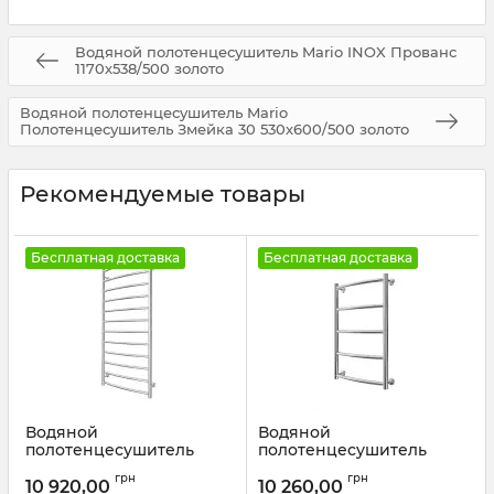
Водяной полотенцесушитель Mario INOX Прованс
1170х538/500 золото
Водяной полотенцесушитель Mario
Полотенцесушитель Змейка 30 530х600/500 золото
Рекомендуемые товары
Бесплатная доставка
Бесплатная доставка
Водяной
Водяной
полотенцесушитель
полотенцесушитель
Mario INOX Класік
Mario INOX Класік HP
грн
грн
1170х530/500 графит
570х430/400 золото
10 920,00
10 260,00