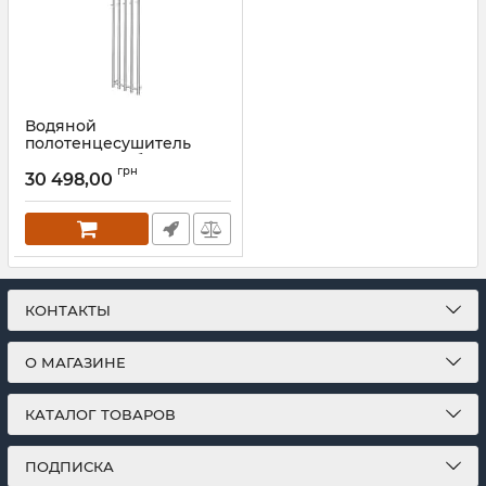
Водяной
полотенцесушитель
Mario INOX Туб
грн
1500х352/320 белый
30 498,00
глянец
Артикул:
1.7.046429.P-WG
КОНТАКТЫ
О МАГАЗИНЕ
КАТАЛОГ ТОВАРОВ
ПОДПИСКА