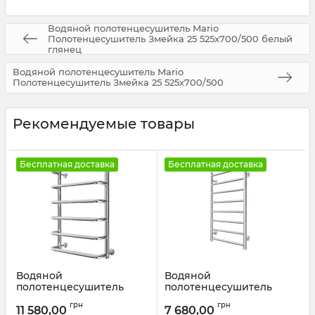
Водяной полотенцесушитель Mario
Полотенцесушитель Змейка 25 525х700/500 белый
глянец
Водяной полотенцесушитель Mario
Полотенцесушитель Змейка 25 525х700/500
Рекомендуемые товары
Бесплатная доставка
Бесплатная доставка
Водяной
Водяной
полотенцесушитель
полотенцесушитель
Mario INOX Стандарт
Mario INOX Флет
грн
грн
570х430/400 золото
770х430/400 белый
11 580,00
7 680,00