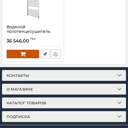
Водяной
полотенцесушитель
Mario INOX Гера
грн
1500х630/600 золото
36 546,00
Артикул:
1.7.044548.P-G
КОНТАКТЫ
О МАГАЗИНЕ
КАТАЛОГ ТОВАРОВ
ПОДПИСКА