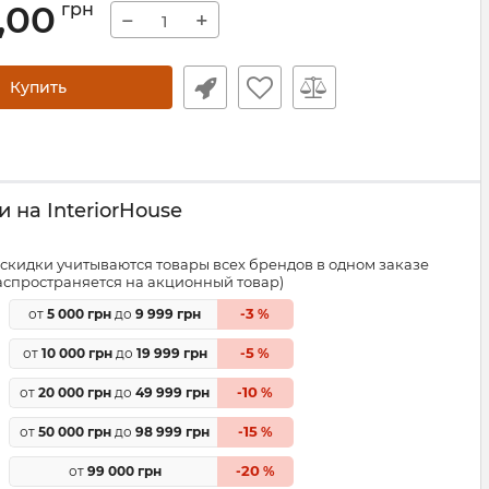
,00
грн
−
+
Купить
 на InteriorHouse
скидки учитываются товары всех брендов в одном заказе
распространяется на акционный товар)
3
от
5 000 грн
до
9 999 грн
-
%
5
от
10 000 грн
до
19 999 грн
-
%
10
от
20 000 грн
до
49 999 грн
-
%
15
от
50 000 грн
до
98 999 грн
-
%
20
от
99 000 грн
-
%