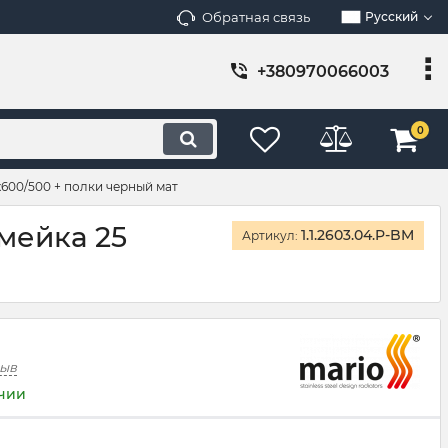
Обратная связь
Русский
+380970066003
0
600/500 + полки черный мат
мейка 25
1.1.2603.04.P-BM
Артикул:
зыв
ичии