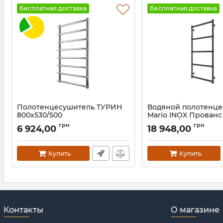
Бесплатная доставка
Бесплатная доставка
Полотенцесушитель ТУРИН
Водяной полотенц
800х530/500
Mario INOX Прованс
1170х538/500 графит
Артикул:
1.1.4506.01.P
грн
грн
6 924,00
18 948,00
Артикул:
1.7.044604.P-GR
Купить
Купить
Контакты
О магазине