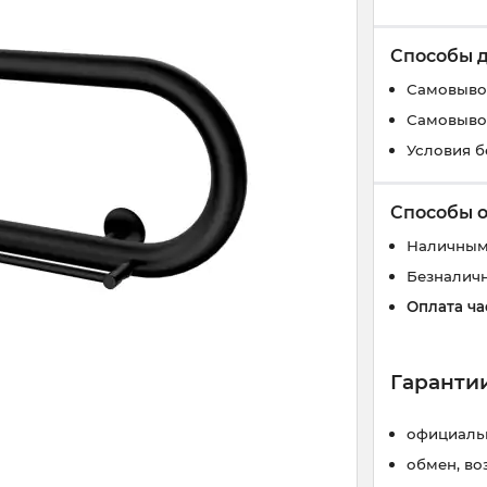
Способы 
Самовывоз
Самовывоз
Условия б
Способы 
Наличным
Безналич
Оплата ча
Гарантии
официальн
обмен, во