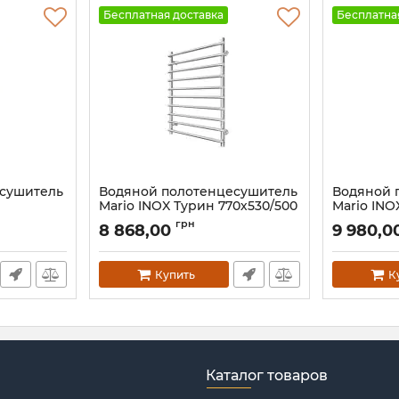
Бесплатная доставка
Бесплатна
есушитель
Водяной полотенцесушитель
Водяной 
Mario INOX Турин 770х530/500
Mario INO
черный мат
золото ла
грн
8 868,00
9 980,0
Артикул:
1.8.044621.P-BM
Артикул:
1.8
Купить
К
Каталог товаров