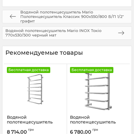
Водяной полотенцесушитель Mario
Полотенцесушитель Классик 900х550/800 Б/П 1/2"
графит
Водяной полотенцесушитель Mario INOX Токіо
770х530/500 черный мат
Рекомендуемые товары
Бесплатная доставка
Бесплатная доставка
Водяной
Водяной
полотенцесушитель
полотенцесушитель
Mario INOX Люкс
Mario INOX Стандарт
грн
грн
770х430/400 сатин
570х430/400 белый
8 714,00
6 780,00