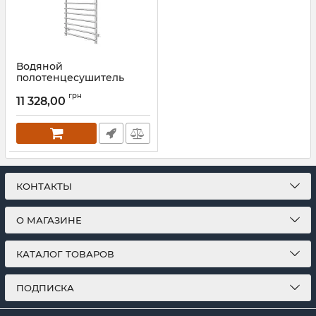
Водяной
полотенцесушитель
Mario INOX Турин
грн
1170х530/500
11 328,00
Артикул:
1.8.044623.P
КОНТАКТЫ
О МАГАЗИНЕ
КАТАЛОГ ТОВАРОВ
ПОДПИСКА