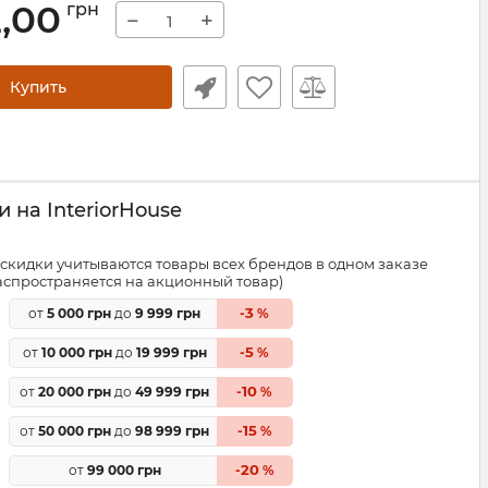
2,00
грн
−
+
Купить
 на InteriorHouse
скидки учитываются товары всех брендов в одном заказе
распространяется на акционный товар)
3
от
5 000 грн
до
9 999 грн
-
%
5
от
10 000 грн
до
19 999 грн
-
%
10
от
20 000 грн
до
49 999 грн
-
%
15
от
50 000 грн
до
98 999 грн
-
%
20
от
99 000 грн
-
%