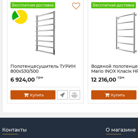
Бесплатная доставка
Бесплатная доставка
Полотенцесушитель ТУРИН
Водяной полотенц
800х530/500
Mario INOX Класік H
770х530/500 золото
Артикул:
1.1.4506.01.P
грн
грн
6 924,00
12 216,00
Артикул:
1.8.044571.P-G
Купить
Купить
Контакты
О магазине