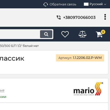
Обратная связь
Русский
+380970066003
0
/500 Б/П 1/2" белый мат
лассик
1.1.2206.02.P-WM
Артикул:
зыв
ичии