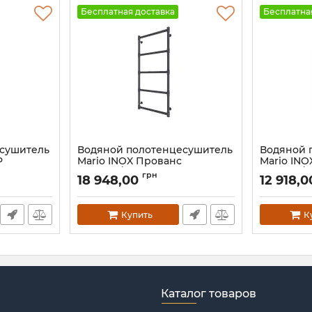
Бесплатная доставка
Бесплатна
есушитель
Водяной полотенцесушитель
Водяной 
P
Mario INOX Прованс
Mario INO
1170х538/500 графит
770х540/5
грн
18 948,00
12 918,
Артикул:
1.7.044604.P-GR
Артикул:
1.7
Купить
К
Каталог товаров