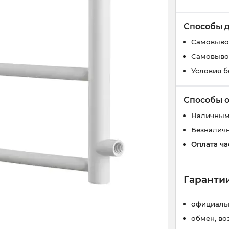
Способы 
Самовывоз
Самовывоз
Условия б
Способы 
Наличным
Безналич
Оплата ча
Гарантии
официальн
обмен, во