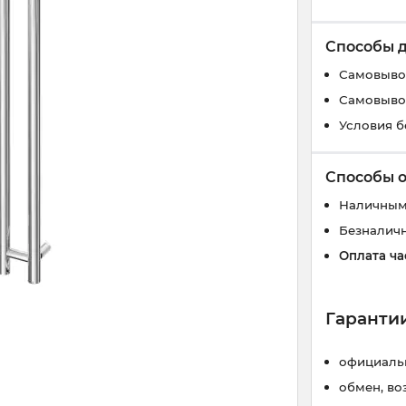
Способы 
Самовывоз
Самовывоз
Условия б
Способы 
Наличным
Безналич
Оплата ча
Гарантии
официальн
обмен, во