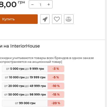
8,00
грн
−
+
Купить
 на InteriorHouse
скидки учитываются товары всех брендов в одном заказе
распространяется на акционный товар)
3
от
5 000 грн
до
9 999 грн
-
%
5
от
10 000 грн
до
19 999 грн
-
%
10
от
20 000 грн
до
49 999 грн
-
%
15
от
50 000 грн
до
98 999 грн
-
%
20
от
99 000 грн
-
%