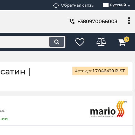
Обратная связь
Русский
+380970066003
0
сатин |
1.7.046429.P-ST
Артикул:
зыв
ичии