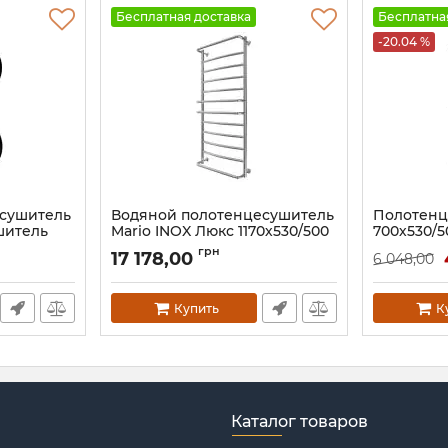
Бесплатная доставка
Бесплатна
-20.04 %
есушитель
Водяной полотенцесушитель
Полотен
шитель
Mario INOX Люкс 1170х530/500
700х530/5
500
бронза
Артикул:
1.1.
грн
17 178,00
6 048,00
Артикул:
1.074.044582.0-br
Купить
К
Каталог товаров