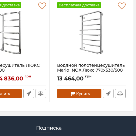
я доставка
Бесплатная доставка
цесушитель ЛЮКС
Водяной полотенцесушитель
00
Mario INOX Люкс 770х530/500
золото
0303.01.P
грн
грн
4 836,00
13 464,00
Артикул:
1.074.044578.0-G
упить
Купить
Подписка