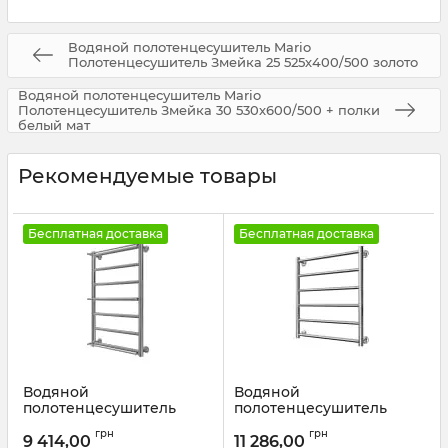
Водяной полотенцесушитель Mario
Полотенцесушитель Змейка 25 525х400/500 золото
Водяной полотенцесушитель Mario
Полотенцесушитель Змейка 30 530х600/500 + полки
белый мат
Рекомендуемые товары
Бесплатная доставка
Бесплатная доставка
Водяной
Водяной
полотенцесушитель
полотенцесушитель
Mario INOX Одісей
Mario INOX Флет
грн
грн
770х530/500 белый мат
570х530/500 бронза
9 414,00
11 286,00