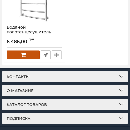
Водяной
полотенцесушитель
Mario INOX Класік
грн
570х530/500 черный мат
6 486,00
Артикул:
1.8.044555.P-BM
КОНТАКТЫ
О МАГАЗИНЕ
КАТАЛОГ ТОВАРОВ
ПОДПИСКА