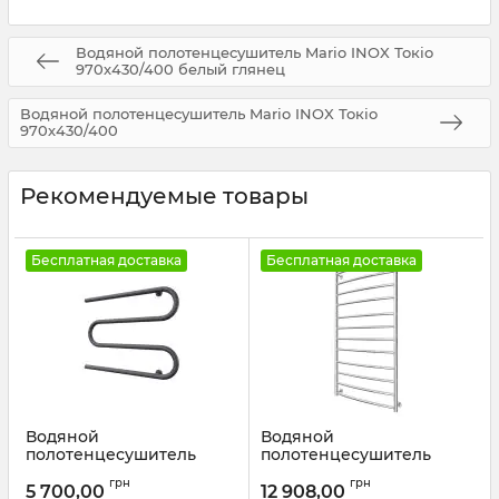
Водяной полотенцесушитель Mario INOX Токіо
970х430/400 белый глянец
Водяной полотенцесушитель Mario INOX Токіо
970х430/400
Рекомендуемые товары
Бесплатная доставка
Бесплатная доставка
Водяной
Водяной
полотенцесушитель
полотенцесушитель
Mario
Mario INOX Класік
грн
грн
Полотенцесушитель
1170х630/600 сатин
5 700,00
12 908,00