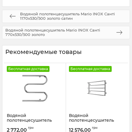
Водяной полотенцесушитель Mario INOX Санті
1170х530/500 золото сатин
Водяной полотенцесушитель Mario INOX Санті
770х530/500 золото
Рекомендуемые товары
Бесплатная доставка
Бесплатная доставка
Водяной
Водяной
полотенцесушитель
полотенцесушитель
Mario
Mario INOX Люкс Сіті
грн
грн
Полотенцесушитель
430х770/740 золото
2 772,00
12 576,00