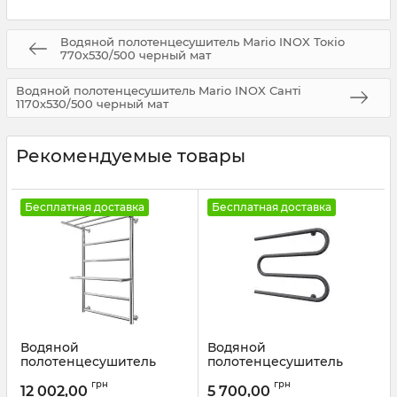
Водяной полотенцесушитель Mario INOX Токіо
770х530/500 черный мат
Водяной полотенцесушитель Mario INOX Санті
1170х530/500 черный мат
Рекомендуемые товары
Бесплатная доставка
Бесплатная доставка
Водяной
Водяной
полотенцесушитель
полотенцесушитель
Mario INOX Анкона
Mario
грн
грн
770х530/500 золото лайт
Полотенцесушитель
12 002,00
5 700,00