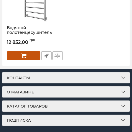
Водяной
полотенцесушитель
Mario INOX Флет
грн
770х530/500 золото
12 852,00
сатин
Артикул:
1.8.044565.P-GS
КОНТАКТЫ
О МАГАЗИНЕ
КАТАЛОГ ТОВАРОВ
ПОДПИСКА