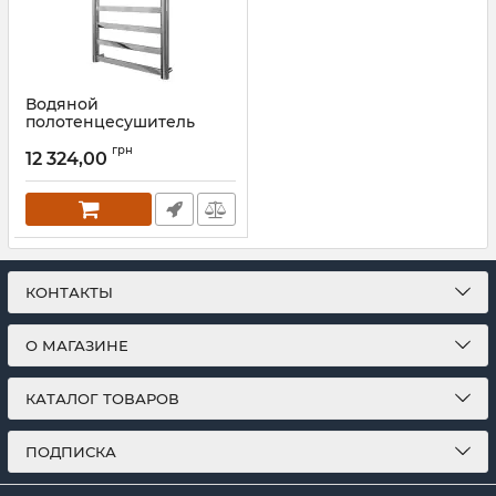
Водяной
полотенцесушитель
Mario INOX Модена
грн
770х540/500
12 324,00
Артикул:
1.7.044595.P
КОНТАКТЫ
О МАГАЗИНЕ
КАТАЛОГ ТОВАРОВ
ПОДПИСКА