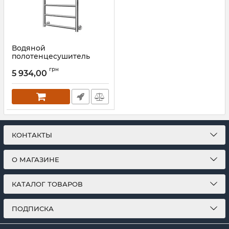
Водяной
полотенцесушитель
Mario INOX Флет
грн
570х430/400 белый
5 934,00
глянец
Артикул:
1.8.044562.P-WG
КОНТАКТЫ
О МАГАЗИНЕ
КАТАЛОГ ТОВАРОВ
ПОДПИСКА