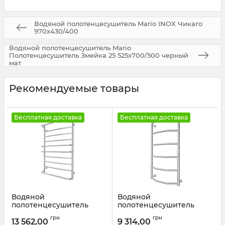
Водяной полотенцесушитель Mario INOX Чикаго
970х430/400
Водяной полотенцесушитель Mario
Полотенцесушитель Змейка 25 525х700/500 черный
мат
Рекомендуемые товары
Бесплатная доставка
Бесплатная доставка
Водяной
Водяной
полотенцесушитель
полотенцесушитель
Mario INOX Люкс
Mario INOX Трапеція
грн
грн
970х630/600 золото лайт
770х430/400 золото лайт
13 562,00
9 314,00