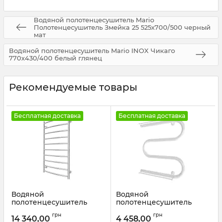
Водяной полотенцесушитель Mario
Полотенцесушитель Змейка 25 525х700/500 черный
мат
Водяной полотенцесушитель Mario INOX Чикаго
770х430/400 белый глянец
Рекомендуемые товары
Бесплатная доставка
Бесплатная доставка
Водяной
Водяной
полотенцесушитель
полотенцесушитель
Mario INOX Класік
Mario
грн
грн
970х530/500 золото
Полотенцесушитель
14 340,00
4 458,00