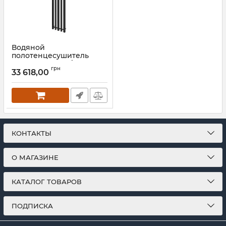
Водяной
полотенцесушитель
Mario INOX Бітуб
грн
1490х360/320 черный мат
33 618,00
Артикул:
1.7.044545.P-BM
КОНТАКТЫ
О МАГАЗИНЕ
КАТАЛОГ ТОВАРОВ
ПОДПИСКА